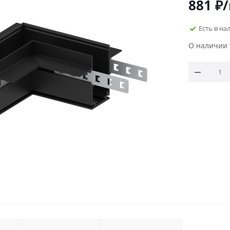
881
₽
Есть в на
О наличии 