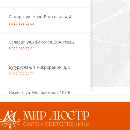
Самара, ул. Ново-Вокзальная, 4
8 927 903 63 63
Салават, ул.Уфимская, 30А, пом.2
8 922 010 77 64
Бугуруслан, 1 микрорайон, д. 5
8 927 072 72 30
Ижевск, ул. Молодёжная, 107 Б
СЦ «Азбука Ремонта», отд. 326 эт. 3
8 922 560 50 52
Волжский, ул. Мира 47 В