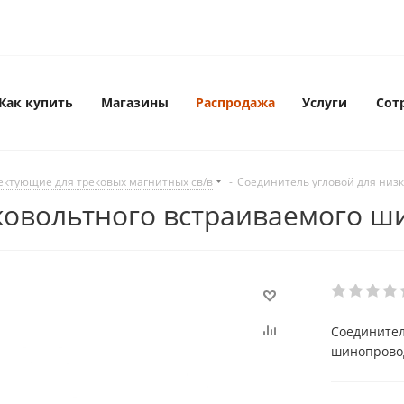
Как купить
Магазины
Распродажа
Услуги
Сот
ектующие для трековых магнитных св/в
-
Соединитель угловой для низ
ковольтного встраиваемого ш
Соединител
шинопровод