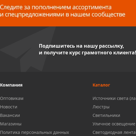
8 927 255 38 33
Пенза, ул. Пролетарская, 61 ТЦ
"Стройбери"
8 927 288 99 58
Подпишитесь на нашу рассылку,
и получите курс грамотного клиента
Миасс, ул. Романенко, 95
8 922 500 30 39
Сызрань, ул. Декабристов, 1А
Компания
Каталог
8 927 009 54 63
Оптовикам
Источники света (л
Саратов, ул. Танкистов, 37 (БЦ
Новости
Люстры
«Дикомп»)
Вакансии
Светильники
8 927 135 05 64
Магазины
Уличное освещение
Политика персональных данных
Светодиодная лента