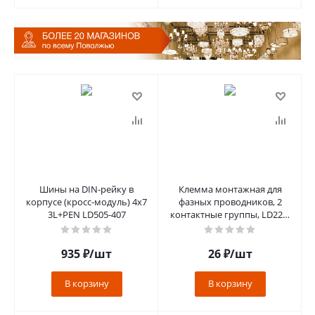
Шины на DIN-рейку в
Клемма монтажная для
корпусе (кросс-модуль) 4х7
фазных проводников, 2
3L+PEN LD505-407
контактные группы, LD222-
421
935
₽
/шт
26
₽
/шт
В корзину
В корзину