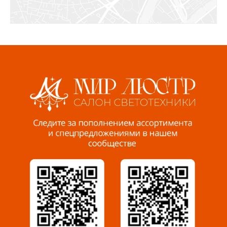
Ижевск, ул. Молодёжная, 107 Б
СЦ «Азбука Ремонта», отд. 326 эт. 3
8 922 560 50 52
Волжский, ул. Мира 47 В
8 927 255 38 33
Пенза, ул. Пролетарская, 61 ТЦ "Стройбери"
8 927 288 99 58
Миасс, ул. Романенко, 95
8 922 500 30 39
Сызрань, ул. Декабристов, 1А
8 927 009 54 63