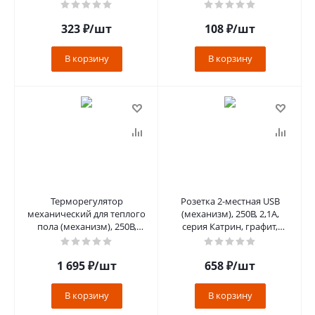
белый фарфор, soft touch
323
₽
/шт
108
₽
/шт
В корзину
В корзину
Терморегулятор
Розетка 2-местная USB
механический для теплого
(механизм), 250В, 2,1А,
пола (механизм), 250В,
серия Катрин, графит,
3500Вт, серия Катрин,
GLS10-7115-06
GLS00-7117-01,
1 695
₽
/шт
658
₽
/шт
В корзину
В корзину