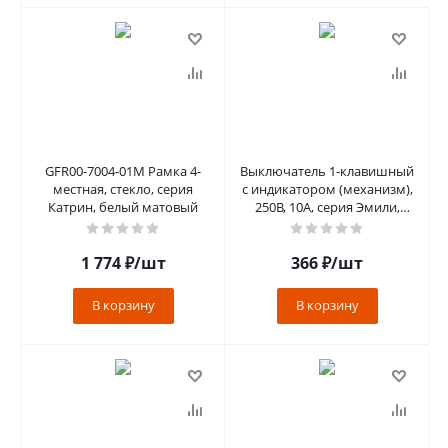
GFR00-7004-01M Рамка 4-
Выключатель 1-клавишный
местная, стекло, серия
c индикатором (механизм),
Катрин, белый матовый
250В, 10А, серия Эмили,
RSW10-5101-05, черный
угол
1 774
₽
/шт
366
₽
/шт
В корзину
В корзину