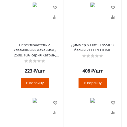
Переключатель 2-
Диммер 600Вт CLASSICO
клавишный (механизм),
белый 2111 IN HOME
250В, 10А, серия Катрин,
шампань, GLS10-7107-02
223
₽
/шт
408
₽
/шт
В корзину
В корзину