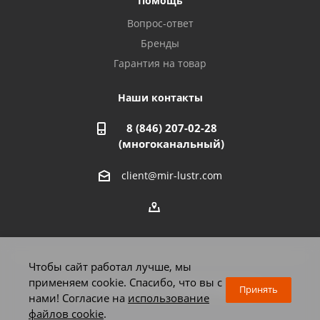
Помощь
Азнакаево, ул. Булгар, 2. ТЦ "Акчарлак"
Вопрос-ответ
8 927 455 71 16
Бренды
Гарантия на товар
Стерлитамак, ул. Вокзальная, 13
8 927 930 61 02
Наши контакты
8 (846) 207-02-28
Магнитогорск, ул. Труда, 14
(многоканальный)
8 922 011 07 73
client@mir-lustr.com
Оренбург, ул. Мира, д.3/1
8 922 806 10 56
Тольятти, ул. Дзержинского, 70
Чтобы сайт работал лучше, мы
8 927 009 59 63
применяем cookie. Спасибо, что вы с
2026 © Мир люстр - интернет-магазин
Принять
нами! Согласие на
использование
файлов cookie
.