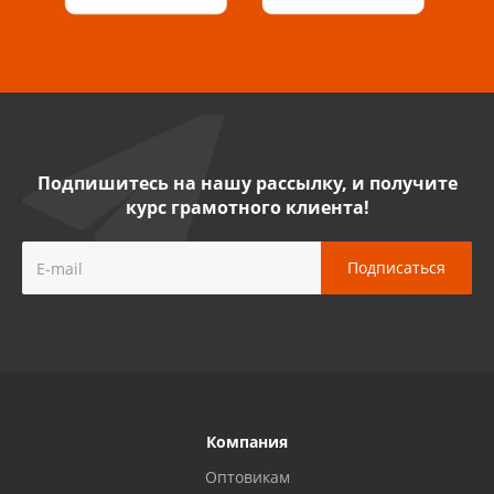
Саратов, ул. Танкистов, 37 (БЦ «Дикомп»)
8 927 135 05 64
Камышин, ул. Некрасова, 19 К
8 927 009 47 07
Подпишитесь на нашу рассылку, и получите
курс грамотного клиента!
Нефтекамск, ул. Ленина, 62
8 927 960 61 02
Лениногорск, ул. Гагарина, 46
8 927 458 11 16
Орск, пр-т. Ленина, 93
8 922 806 20 56
Компания
Оптовикам