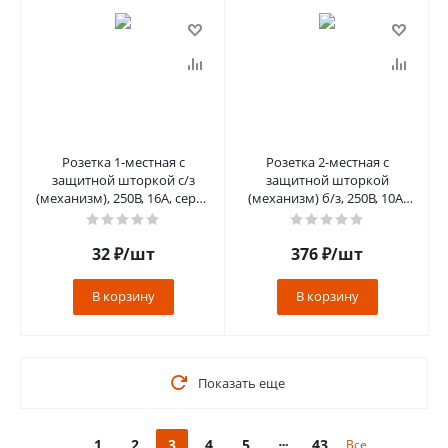
Розетка 1-местная с
Розетка 2-местная с
защитной шторкой с/з
защитной шторкой
(механизм), 250В, 16А, серия
(механизм) б/з, 250В, 10А,
Катрин, GLS16-7110-04,
серия Катрин, GLS10-7113-
шоколад
04, шоколад
32
₽
/шт
376
₽
/шт
В корзину
В корзину
Показать еще
1
2
3
4
5
43
Все