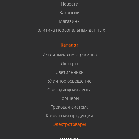
Уфа, проспект Октября, д.158
Новости
8 927 937 50 02
Вакансии
Магазины
Набережные Челны, ул. Московский проспект 126
Политика персональных данных
Б, ТЦ "Кама"
8 927 477 51 16
Каталог
Источники света (лампы)
Бузулук, ул. Октябрьская, 24
Люстры
8 922 806 50 56
Светильники
Уличное освещение
Светодиодная лента
Балаково, ул. Комарова, 55
8 927 135 44 64
Торшеры
Трековая система
Кабельная продукция
Октябрьский, ул. Свердлова, 28
8 927 357 51 02
Электротовары