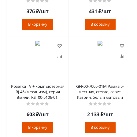
серый, soft t
платинов
376
₽
/шт
431
₽
/шт
В корзину
В корзину
Розетка TV + компьютерная
GFR00-7005-01M Рамка 5-
RJ-45 (механизм), серия
местная, стекло, серия
Эмили, RST00-5106-01,
Катрин, белый матовый
белый фарфор, soft touch
603
₽
/шт
2 133
₽
/шт
В корзину
В корзину