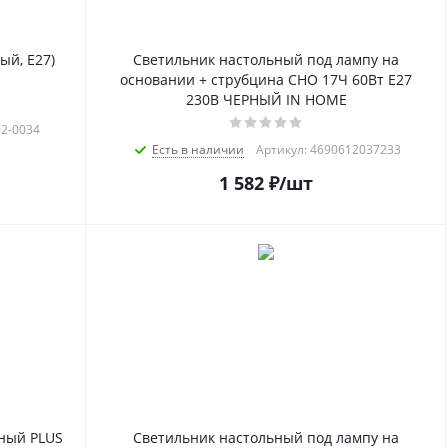
ый, E27)
Светильник настольный под лампу на
основании + струбцина СНО 17Ч 60Вт E27
230В ЧЕРНЫЙ IN HOME
02-0034
Есть в наличии
Артикул: 4690612037233
1 582
₽
/шт
ный PLUS
Светильник настольный под лампу на