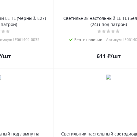
 LE TL (Черный, E27)
Светильник настольный LE TL (Бел
д патрон)
(24) ( под патрон)
ртикул: LE061402-0035
Есть в наличии
Артикул: LE0614
₽
/шт
611
₽
/шт
ьный под лампу на
Светильник настольный светодиод