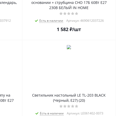
алендарь,
основании + струбцина СНО 17Б 60Вт E27
230В БЕЛЫЙ IN HOME
2037912
Есть в наличии
Артикул: 4690612037226
1 582
₽
/шт
мпу на
Светильник настольный LE TL-203 BLACK
0Вт E27
(Черный, E27) (20)
Есть в наличии
Артикул: LE061402-0073