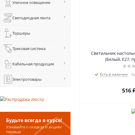
Уличное освещение
Светодиодная лента
Торшеры
Трековая система
Светильник настольн
(Белый, E27, п
Кабельная продукция
Есть в наличии
А
Электротовары
516
Будьте всегда в курсе!
Узнавайте о скидках и акциях
первым