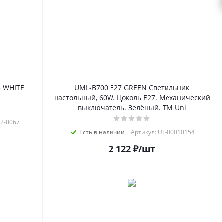
3 WHITE
UML-B700 E27 GREEN Светильник
настольный, 60W. Цоколь Е27. Механический
выключатель. Зелёный. ТМ Uni
02-0067
Есть в наличии
Артикул: UL-00010154
2 122
₽
/шт