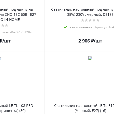
ьный под лампу на
Светильник настольный под лампу 
на СНО 15С 60Вт E27
35W, 230V , черный, DE185
РО IN HOME
Есть в наличии
Артикул: 48
тикул: 4690612012926
₽
/шт
2 906
₽
/шт
ный LE TL-108 RED
Светильник настольный LE TL-81
прищепка) (30)
(Черный, E27) (16)