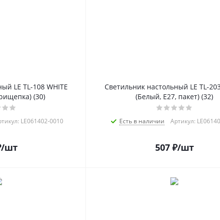
ый LE TL-108 WHITE
Светильник настольный LE TL-20
рищепка) (30)
(Белый, E27, пакет) (32)
ртикул: LE061402-0010
Есть в наличии
Артикул: LE0614
₽
/шт
507
₽
/шт