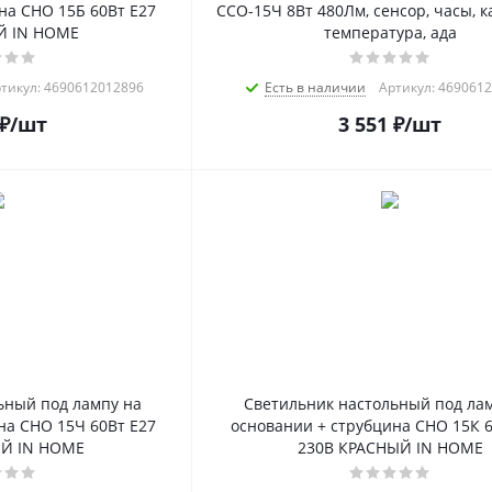
на СНО 15Б 60Вт E27
ССО-15Ч 8Вт 480Лм, сенсор, часы, к
Й IN HOME
температура, ада
тикул: 4690612012896
Есть в наличии
Артикул: 469061
₽
/шт
3 551
₽
/шт
ьный под лампу на
Светильник настольный под ла
на СНО 15Ч 60Вт E27
основании + струбцина СНО 15К 6
ЫЙ IN HOME
230В КРАСНЫЙ IN HOME