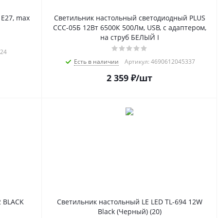
E27, max
Светильник настольный светодиодный PLUS
ССC-05Б 12Вт 6500К 500Лм, USB, с адаптером,
на струб БЕЛЫЙ I
424
Есть в наличии
Артикул: 4690612045337
2 359
₽
/шт
2 BLACK
Светильник настольный LE LED TL-694 12W
Black (Черный) (20)