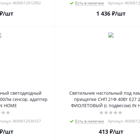
тикул: 4690612012902
Есть в наличии
Артикул: 469061
₽
/шт
1 436
₽
/шт
ьный светодиодный
Светильник настольный под ла
00Лм сенсор, адаптер
прищепке СНП 21Ф 40Вт E27 
IN HOME
ФИОЛЕТОВЫЙ (с подвесом) IN
тикул: 4690612036557
Есть в наличии
Артикул: 469061
₽
/шт
413
₽
/шт