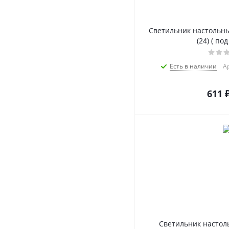
Светильник настольный
(24) ( по
Есть в наличии
А
611
Светильник настол