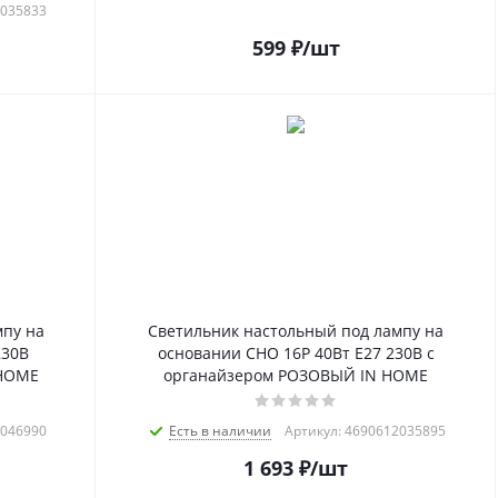
2035833
599
₽
/шт
мпу на
Светильник настольный под лампу на
230В
основании СНО 16Р 40Вт E27 230В с
 HOME
органайзером РОЗОВЫЙ IN HOME
2046990
Есть в наличии
Артикул: 4690612035895
1 693
₽
/шт