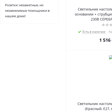
Розетки: незаметные, но
Светильник настол
незаменимые помощники в
основании + струбци
нашем доме!
230В СЕРЕБ
Есть в наличии
Ар
1 516
Светильник настоль
(Красный, E27, 