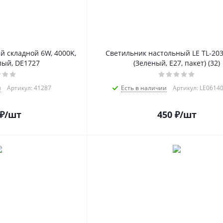
 складной 6W, 4000K,
Светильник настольный LE TL-20
лый, DE1727
(Зеленый, E27, пакет) (32)
и
Артикул: 41287
Есть в наличии
Артикул: LE0614
₽
/шт
450
₽
/шт