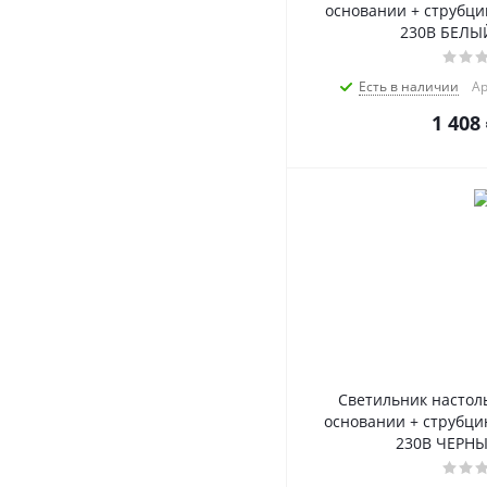
основании + струбци
230В БЕЛЫ
Есть в наличии
Ар
1 408
Светильник настол
основании + струбци
230В ЧЕРН