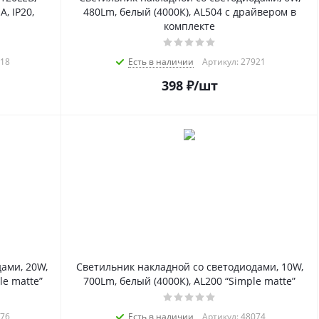
, IP20,
480Lm, белый (4000К), AL504 с драйвером в
комплекте
918
Есть в наличии
Артикул: 27921
398
₽
/шт
ами, 20W,
Светильник накладной со светодиодами, 10W,
le matte”
700Lm, белый (4000К), AL200 “Simple matte”
076
Есть в наличии
Артикул: 48074