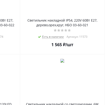
0Вт E27,
Светильник накладной IP54, 220V 60Вт E27,
03-60-022
дерево,орех,круг, НБО 03-60-021
574
Есть в наличии
Артикул: 11573
1 565
₽
/шт
120LED,
Светильник накладной со светодиодами, 6W,