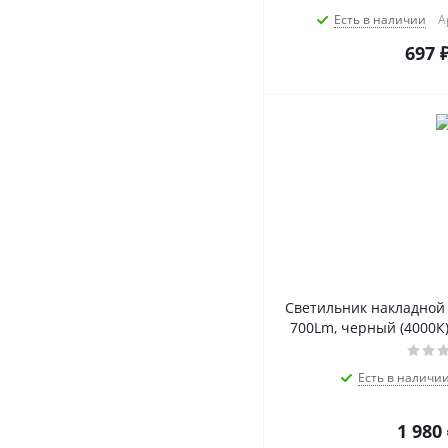
Есть в наличии
А
697
Светильник накладной 
700Lm, черный (4000К),
Есть в наличи
1 980