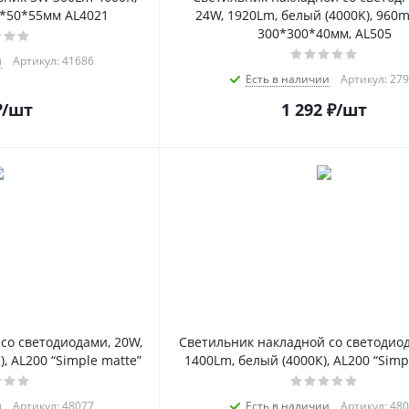
0*50*55мм AL4021
24W, 1920Lm, белый (4000K), 960mA
300*300*40мм, AL505
и
Артикул: 41686
Есть в наличии
Артикул: 27
₽
/шт
1 292
₽
/шт
со светодиодами, 20W,
Светильник накладной со светодиод
, AL200 “Simple matte”
1400Lm, белый (4000К), AL200 “Simp
и
Артикул: 48077
Есть в наличии
Артикул: 48