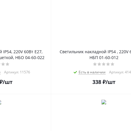
IP54, 220V 60Вт E27,
Светильник накладной IP54 , 220V 
шеткой, НБО 04-60-022
НБП 01-60-012
и
Артикул: 11576
Есть в наличии
Артикул: 41
₽
/шт
338
₽
/шт