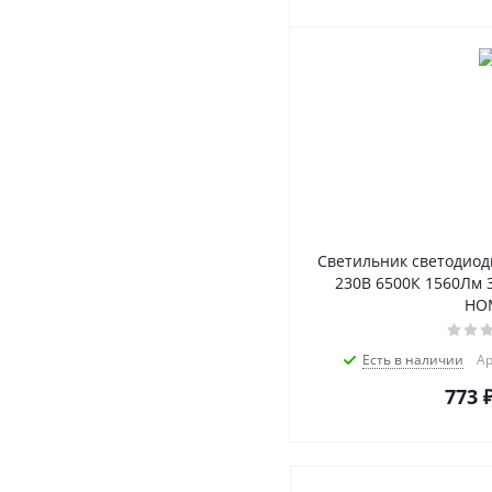
Светильник светодиод
230В 6500К 1560Лм 
HO
Есть в наличии
Ар
773