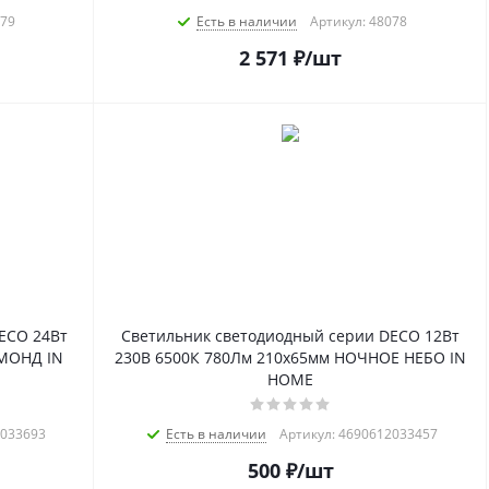
079
Есть в наличии
Артикул: 48078
2 571
₽
/шт
ECO 24Вт
Светильник светодиодный серии DECO 12Вт
ЙМОНД IN
230В 6500К 780Лм 210х65мм НОЧНОЕ НЕБО IN
HOME
2033693
Есть в наличии
Артикул: 4690612033457
500
₽
/шт