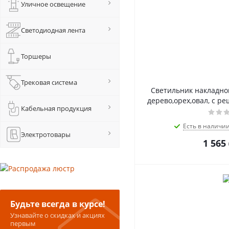
Уличное освещение
Светодиодная лента
Торшеры
Трековая система
Светильник накладной 
дерево,орех,овал, с ре
Кабельная продукция
Есть в наличи
Электротовары
1 565
Будьте всегда в курсе!
Узнавайте о скидках и акциях
первым