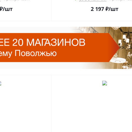
₽
/шт
2 197
₽
/шт