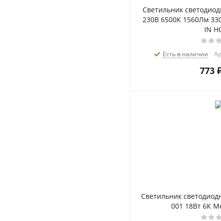
Светильник светодиод
230В 6500К 1560Лм 3
IN 
Есть в наличии
Ар
773
Светильник светодиод
001 18Вт 6К Ме