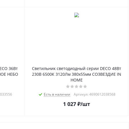
ECO 36Вт
Светильник светодиодный серии DECO 48Вт
НОЕ НЕБО
230В 6500К 3120Лм 380х55мм СОЗВЕЗДИЕ IN
HOME
2033556
Есть в наличии
Артикул: 4690612038568
1 027
₽
/шт