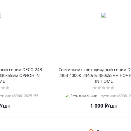
ный серии DECO 24Вт
Светильник светодиодный серии D
330х55мм ОРИОН IN
230В 4000К 2340Лм 380х55мм НОЧ
ME
IN HOME
тикул: 4690612025155
Есть в наличии
Артикул: 469061
₽
/шт
1 000
₽
/шт