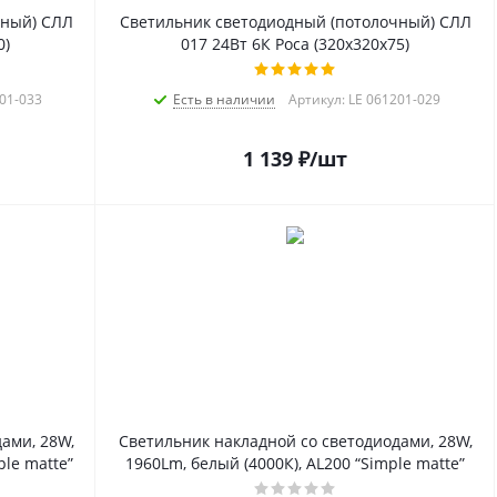
чный) СЛЛ
Светильник светодиодный (потолочный) СЛЛ
0)
017 24Вт 6К Роса (320х320х75)
201-033
Есть в наличии
Артикул: LE 061201-029
1 139
₽
/шт
ами, 28W,
Светильник накладной со светодиодами, 28W,
ple matte”
1960Lm, белый (4000К), AL200 “Simple matte”