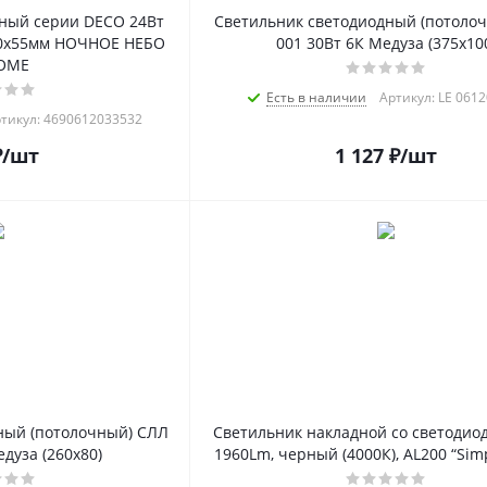
ный серии DECO 24Вт
Светильник светодиодный (потоло
30х55мм НОЧНОЕ НЕБО
001 30Вт 6К Медуза (375x10
HOME
Есть в наличии
Артикул: LE 061
тикул: 4690612033532
₽
/шт
1 127
₽
/шт
ный (потолочный) СЛЛ
Светильник накладной со светодиод
дуза (260x80)
1960Lm, черный (4000К), AL200 “Sim