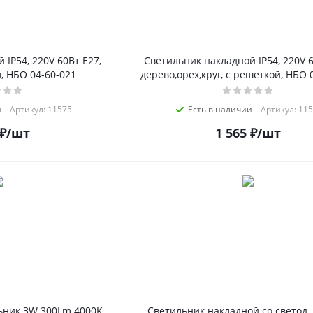
IP54, 220V 60Вт E27,
Светильник накладной IP54, 220V 6
, НБО 04-60-021
дерево,орех,круг, с решеткой, НБО 
и
Артикул: 11575
Есть в наличии
Артикул: 11
₽
/шт
1 565
₽
/шт
ник 3W 300Lm 4000K,
Светильник накладной со светод. 