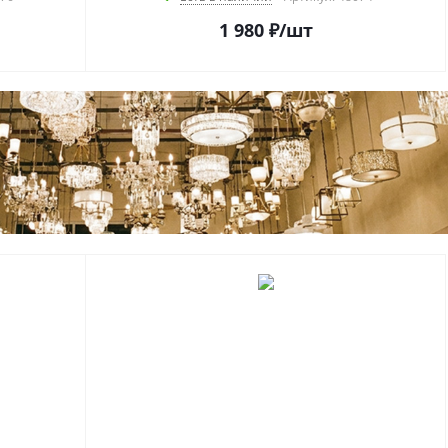
1 980
₽
/шт