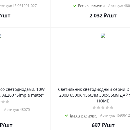
ртикул: LE 061201-027
Есть в наличии
Артикул: 48
₽
/шт
2 032
₽
/шт
со светодиодами, 10W,
Светильник светодиодный серии D
 AL200 “Simple matte”
230В 6500К 1560Лм 330х55мм ДА
HOME
и
Артикул: 48075
Есть в наличии
Артикул: 469061
₽
/шт
697
₽
/шт