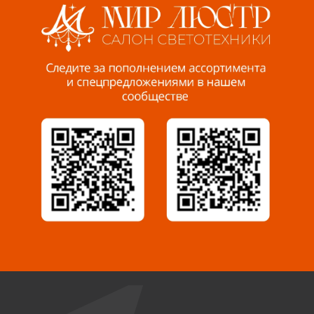
Пенза, ул. Пролетарская, 61 ТЦ "Стройбери"
8 927 288 99 58
Миасс, ул. Романенко, 95
8 922 500 30 39
Сызрань, ул. Декабристов, 1А
8 927 009 54 63
Саратов, ул. Танкистов, 37 (БЦ «Дикомп»)
8 927 135 05 64
Камышин, ул. Некрасова, 19 К
8 927 009 47 07