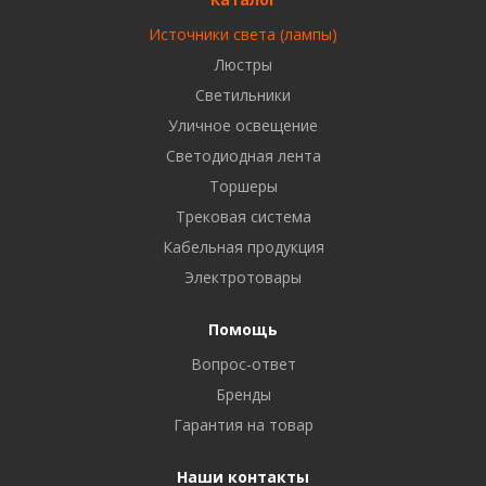
Источники света (лампы)
Бузулук, ул. Октябрьская, 24
Люстры
8 922 806 50 56
Светильники
Уличное освещение
Светодиодная лента
Балаково, ул. Комарова, 55
8 927 135 44 64
Торшеры
Трековая система
Кабельная продукция
Октябрьский, ул. Свердлова, 28
8 927 357 51 02
Электротовары
Помощь
Азнакаево, ул. Булгар, 2. ТЦ "Акчарлак"
Вопрос-ответ
8 927 455 71 16
Бренды
Гарантия на товар
Стерлитамак, ул. Вокзальная, 13
8 927 930 61 02
Наши контакты