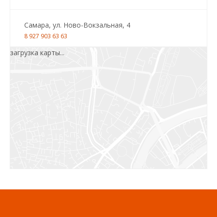
Самара, ул. Ново-Вокзальная, 4
8 927 903 63 63
загрузка карты...
Салават, ул.Уфимская, 30А, пом.2
8 922 010 77 64
Бугуруслан, 1 микрорайон, д. 5
8 927 072 72 30
Ижевск, ул. Молодёжная, 107 Б
СЦ «Азбука Ремонта», отд. 326 эт. 3
8 922 560 50 52
Волжский, ул. Мира 47 В
8 927 255 38 33