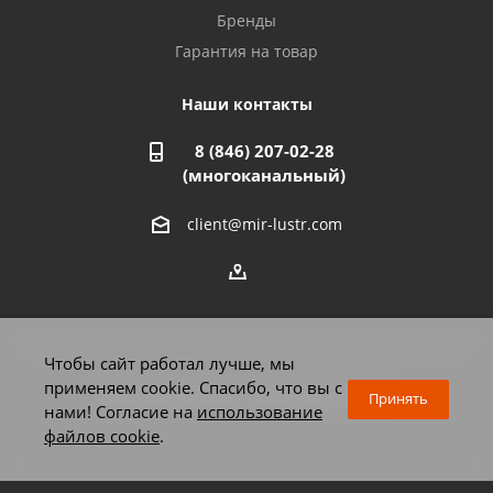
Бренды
Гарантия на товар
Стерлитамак, ул. Вокзальная, 13
8 927 930 61 02
Наши контакты
8 (846) 207-02-28
Магнитогорск, ул. Труда, 14
(многоканальный)
8 922 011 07 73
client@mir-lustr.com
Оренбург, ул. Мира, д.3/1
8 922 806 10 56
Тольятти, ул. Дзержинского, 70
Чтобы сайт работал лучше, мы
8 927 009 59 63
применяем cookie. Спасибо, что вы с
2026 © Мир люстр - интернет-магазин
Принять
нами! Согласие на
использование
файлов cookie
.
Челябинск, Комсомольский проспект, 33
8 922 010 77 15