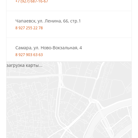
+7 (927) 687-16-67
Чапаевск, ул. Ленина, 66, стр.1
8 927 255 22 78
Самара, ул. Ново-Вокзальная, 4
8 927 903 63 63
загрузка карты...
Салават, ул.Уфимская, 30А, пом.2
8 922 010 77 64
Бугуруслан, 1 микрорайон, д. 5
8 927 072 72 30
Ижевск, ул. Молодёжная, 107 Б
СЦ «Азбука Ремонта», отд. 326 эт. 3