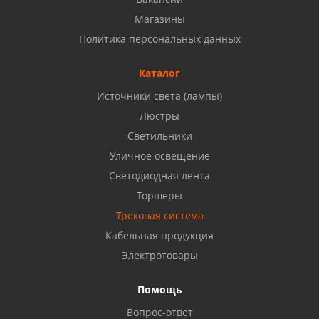
Магазины
Набережные Челны, ул. Московский проспект 126
Политика персональных данных
Б, ТЦ "Кама"
8 927 477 51 16
Каталог
Источники света (лампы)
Бузулук, ул. Октябрьская, 24
Люстры
8 922 806 50 56
Светильники
Уличное освещение
Светодиодная лента
Балаково, ул. Комарова, 55
8 927 135 44 64
Торшеры
Трековая система
Кабельная продукция
Октябрьский, ул. Свердлова, 28
8 927 357 51 02
Электротовары
Помощь
Азнакаево, ул. Булгар, 2. ТЦ "Акчарлак"
Вопрос-ответ
8 927 455 71 16