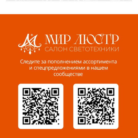
8 922 560 50 52
Волжский, ул. Мира 47 В
8 927 255 38 33
Пенза, ул. Пролетарская, 61 ТЦ "Стройбери"
8 927 288 99 58
Миасс, ул. Романенко, 95
8 922 500 30 39
Сызрань, ул. Декабристов, 1А
8 927 009 54 63
Саратов, ул. Танкистов, 37 (БЦ «Дикомп»)
8 927 135 05 64