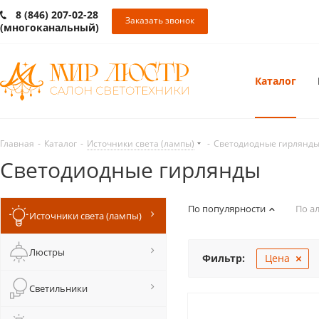
8 (846) 207-02-28
Заказать звонок
(многоканальный)
Каталог
Главная
-
Каталог
-
Источники света (лампы)
-
Светодиодные гирлянд
Светодиодные гирлянды
По популярности
По а
Источники света (лампы)
Люстры
Фильтр:
Цена
Светильники