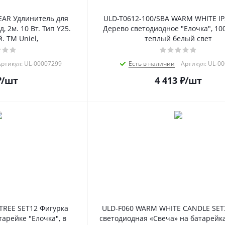
EAR Удлинитель для
ULD-T0612-100/SBA WARM WHITE I
 2м. 10 Вт. Тип Y25.
Дерево светодиодное "Елочка", 100
 ТМ Uniel,
теплый белый свет
ртикул: UL-00007299
Есть в наличии
Артикул: UL-0
₽
/шт
4 413
₽
/шт
TREE SET12 Фигурка
ULD-F060 WARM WHITE CANDLE SET
арейке "Елочка", в
светодиодная «Свеча» на батарейк