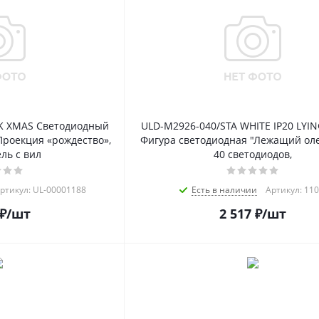
CK XMAS Светодиодный
ULD-M2926-040/STA WHITE IP20 LYI
Проекция «рождество»,
Фигура светодиодная "Лежащий оле
ль с вил
40 светодиодов,
ртикул: UL-00001188
Есть в наличии
Артикул: 11
₽
/шт
2 517
₽
/шт