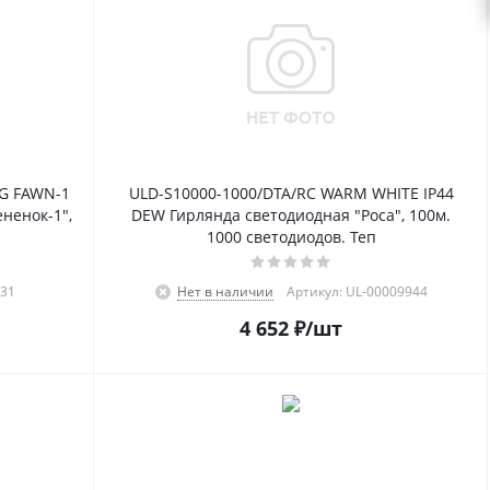
NG FAWN-1
ULD-S10000-1000/DTA/RC WARM WHITE IP44
ненок-1",
DEW Гирлянда светодиодная "Роса", 100м.
1000 светодиодов. Теп
031
Нет в наличии
Артикул: UL-00009944
4 652
₽
/шт