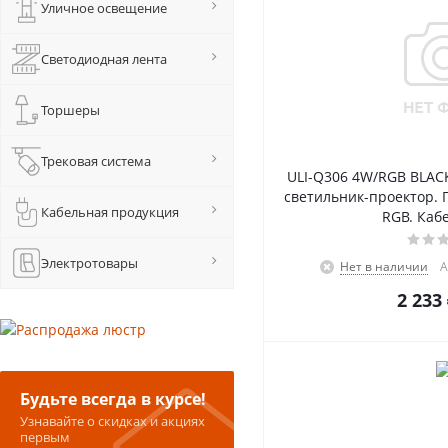
Уличное освещение
Светодиодная лента
Торшеры
Трековая система
ULI-Q306 4W/RGB BLA
светильник-проектор. 
Кабельная продукция
RGB. Кабе
Электротовары
Нет в наличии
А
2 233
Будьте всегда в курсе!
Узнавайте о скидках и акциях
первым