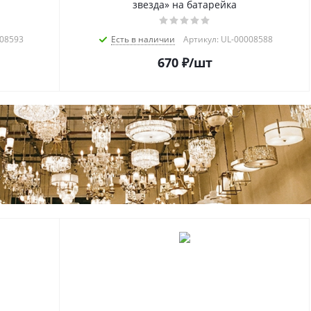
звезда» на батарейка
008593
Есть в наличии
Артикул: UL-00008588
670
₽
/шт