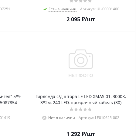
007251
Есть в наличии
Артикул: UL-00001400
2 095
₽
/шт
нгел" 5*9
Гирлянда с/д штора LE LED XMAS 01, 3000K,
485087854
3*2м, 240 LED, прозрачный кабель (30)
001419
Нет в наличии
Артикул: LE010625-002
1 292
₽
/шт