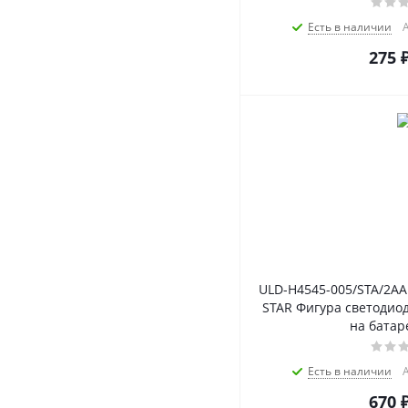
Есть в наличии
А
275
ULD-H4545-005/STA/2AA
STAR Фигура светодиод
на батар
Есть в наличии
А
670