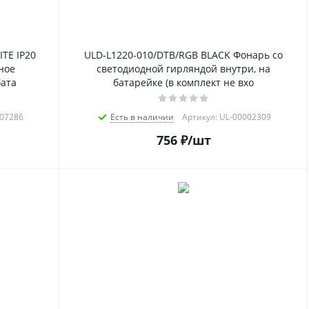
TE IP20
ULD-L1220-010/DTB/RGB BLACK Фонарь со
ное
светодиодной гирляндой внутри, на
бата
батарейке (в комплект не вхо
007286
Есть в наличии
Артикул: UL-00002309
756
₽
/шт