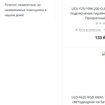
Розетки: незаметные, но
UCX-Y25/10W-200 CL
незаменимые помощники в
подключения гирлянд,
нашем доме!
Прозрачный.
Есть в наличии
А
133
ULD-F620 RGB XMAS 
светодиодная на бат