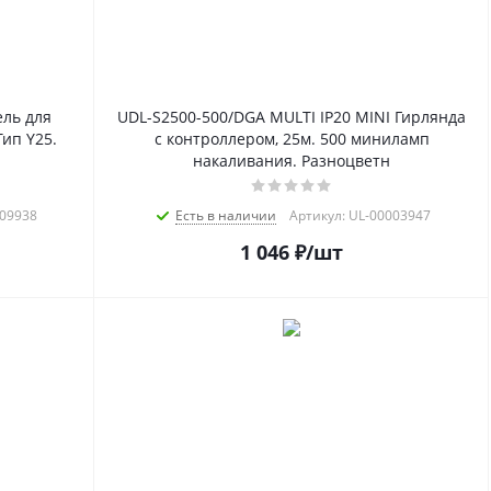
ль для
UDL-S2500-500/DGA MULTI IP20 MINI Гирлянда
Тип Y25.
с контроллером, 25м. 500 миниламп
накаливания. Разноцветн
009938
Есть в наличии
Артикул: UL-00003947
1 046
₽
/шт