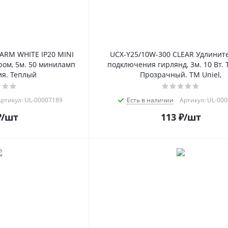
ARM WHITE IP20 MINI
UCX-Y25/10W-300 CLEAR Удлините
ром, 5м. 50 миниламп
подключения гирлянд, 3м. 10 Вт. 
я. Теплый
Прозрачный. ТМ Uniel,
ртикул: UL-00007189
Есть в наличии
Артикул: UL-00
₽
/шт
113
₽
/шт