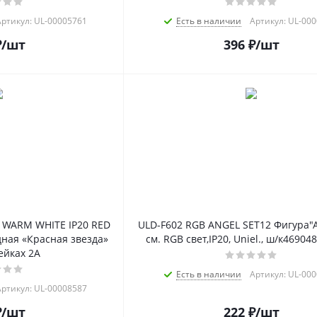
ртикул: UL-00005761
Есть в наличии
Артикул: UL-00
₽
/шт
396
₽
/шт
 WARM WHITE IP20 RED
ULD-F602 RGB ANGEL SET12 Фигура"А
ная «Красная звезда»
см. RGB свет,IP20, Uniel., ш/к4690
ейках 2A
Есть в наличии
Артикул: UL-00
ртикул: UL-00008587
₽
/шт
222
₽
/шт