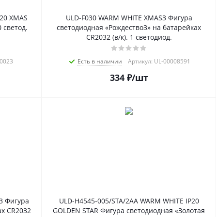
P20 XMAS
ULD-F030 WARM WHITE XMAS3 Фигура
 светод.
светодиодная «Рождество3» на батарейках
CR2032 (в/к). 1 светодиод.
00023
Есть в наличии
Артикул: UL-00008591
334
₽
/шт
3 Фигура
ULD-H4545-005/STA/2AA WARM WHITE IP20
ах CR2032
GOLDEN STAR Фигура светодиодная «Золотая