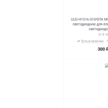
ULD-H1516-010/DTA M
светодиодное для ёлк
светодиодо
Есть в наличии
А
300