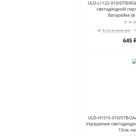
ULD-L1122-010/DTB/RG
светодиодной гирл
батарейке (в
Есть в наличии
А
645
ULD-H1515-010/STB/2A
Украшение светодиодное
15см, на