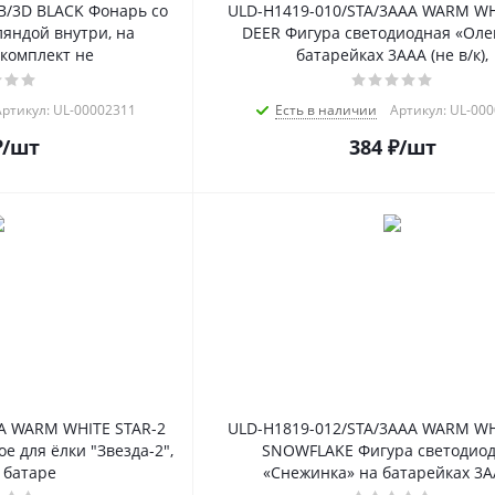
B/3D BLACK Фонарь со
ULD-H1419-010/STA/3AAA WARM WH
яндой внутри, на
DEER Фигура светодиодная «Оле
 комплект не
батарейках 3AAA (не в/к),
ртикул: UL-00002311
Есть в наличии
Артикул: UL-00
₽
/шт
384
₽
/шт
A WARM WHITE STAR-2
ULD-H1819-012/STA/3AAA WARM WH
 для ёлки "Звезда-2",
SNOWFLAKE Фигура светодио
 батаре
«Снежинка» на батарейках 3A