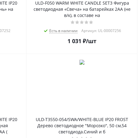
ITE IP20
ULD-F050 WARM WHITE CANDLE SET3 Фигура
нь» на
светодиодная «Свеча» на батарейках 2АА (не
в/к), в составе на
007252
Есть в наличии
Артикул: UL-00007256
1 031
₽
/шт
ITE IP20
ULD-T3550-054/SWA/WHITE-BLUE IP20 FROST
дная
Дерево светодиодное "Морозко", 50 см,54
AA (
светодиода.Синий и б