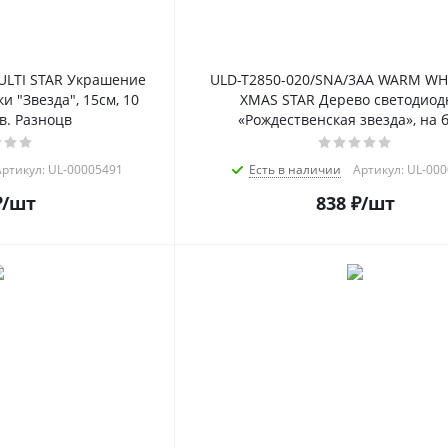
ULTI STAR Украшение
ULD-T2850-020/SNA/3AA WARM WHI
и "Звезда", 15см, 10
XMAS STAR Дерево светодиод
в. Разноцв
«Рождественская звезда», на 
ртикул: UL-00005491
Есть в наличии
Артикул: UL-00
₽
/шт
838
₽
/шт