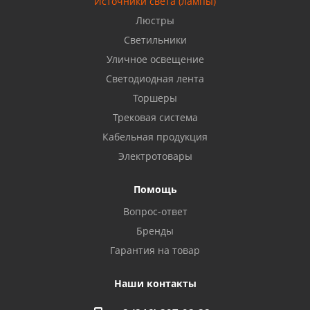
Источники света (лампы)
Бузулук, ул. Октябрьская, 24
Люстры
8 922 806 50 56
Светильники
Уличное освещение
Светодиодная лента
Балаково, ул. Комарова, 55
8 927 135 44 64
Торшеры
Трековая система
Кабельная продукция
Октябрьский, ул. Свердлова, 28
8 927 357 51 02
Электротовары
Помощь
Азнакаево, ул. Булгар, 2. ТЦ "Акчарлак"
Вопрос-ответ
8 927 455 71 16
Бренды
Гарантия на товар
Стерлитамак, ул. Вокзальная, 13
8 927 930 61 02
Наши контакты