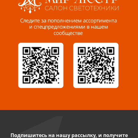
Пенза, ул. Пролетарская, 61 ТЦ "Стройбери"
8 927 288 99 58
Миасс, ул. Романенко, 95
8 922 500 30 39
Сызрань, ул. Декабристов, 1А
8 927 009 54 63
Саратов, ул. Танкистов, 37 (БЦ «Дикомп»)
8 927 135 05 64
Камышин, ул. Некрасова, 19 К
8 927 009 47 07
Подпишитесь на нашу рассылку, и получите