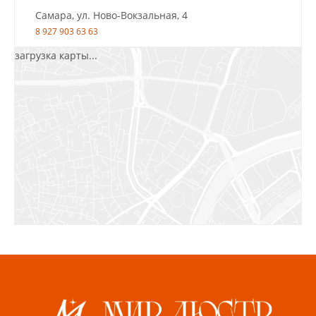
Самара, ул. Ново-Вокзальная, 4
8 927 903 63 63
загрузка карты...
Салават, ул.Уфимская, 30А, пом.2
8 922 010 77 64
Бугуруслан, 1 микрорайон, д. 5
8 927 072 72 30
Ижевск, ул. Молодёжная, 107 Б
СЦ «Азбука Ремонта», отд. 326 эт. 3
8 922 560 50 52
Волжский, ул. Мира 47 В
8 927 255 38 33