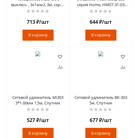
выключ. , 3x1мм2, 3м, серия
серия Home, HM07-31-03
Home, HM07-41-03
(У16А-002), белый
(У16А-003), белый
713
₽
/шт
644
₽
/шт
В корзину
В корзину
Сетевой удлинитель Mi303
Сетевой удлинитель ВК-303
3*1.00мм 1,5м, Спутник
5м, Спутник
527
₽
/шт
677
₽
/шт
В корзину
В корзину