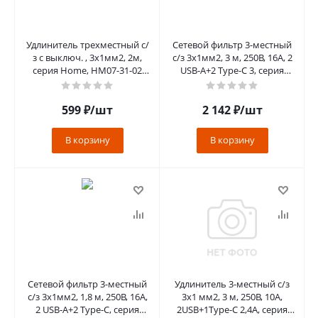
Удлинитель трехместный с/
Сетевой фильтр 3-местный
з с выключ. , 3x1мм2, 2м,
с/з 3x1мм2, 3 м, 250В, 16А, 2
серия Home, HM07-31-02
USB-A+2 Type-C 3, серия
(У16А-002), белый
Nova, HM21-31-03, бел
599
₽
/шт
2 142
₽
/шт
В корзину
В корзину
Сетевой фильтр 3-местный
Удлинитель 3-местный c/з
с/з 3x1мм2, 1,8 м, 250В, 16А,
3x1 мм2, 3 м, 250В, 10А,
2 USB-A+2 Type-C, серия
2USB+1Type-C 2,4А, серия