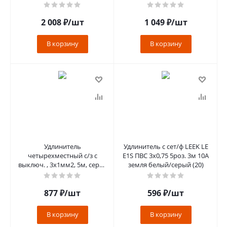
Nova, HM21-31-02, бел
Home, белый STEKKER
HM08-
2 008
₽
/шт
1 049
₽
/шт
В корзину
В корзину
Удлинитель
Удлинитель с сет/ф LEEK LE
четырехместный с/з с
E1S ПВС 3х0,75 5роз. 3м 10А
выключ. , 3x1мм2, 5м, серия
земля белый/серый (20)
Home, HM07-41-05
(У16А-003), белый
877
₽
/шт
596
₽
/шт
В корзину
В корзину