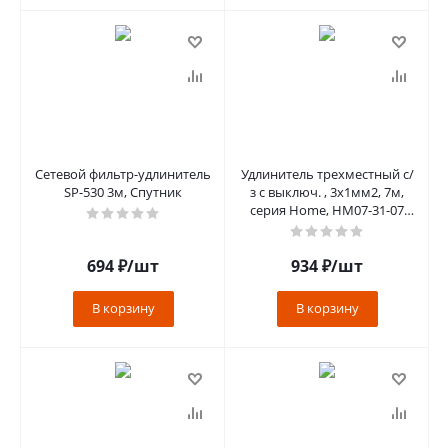
Сетевой фильтр-удлинитель
Удлинитель трехместный с/
SP-530 3м, Спутник
з с выключ. , 3x1мм2, 7м,
серия Home, HM07-31-07
(У16А-002), белый
694
₽
/шт
934
₽
/шт
В корзину
В корзину