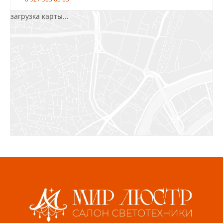
загрузка карты...
Салават, ул.Уфимская, 30А, пом.2
8 922 010 77 64
Бугуруслан, 1 микрорайон, д. 5
8 927 072 72 30
Ижевск, ул. Молодёжная, 107 Б
СЦ «Азбука Ремонта», отд. 326 эт. 3
8 922 560 50 52
Волжский, ул. Мира 47 В
8 927 255 38 33
Пенза, ул. Пролетарская, 61 ТЦ "Стройбери"