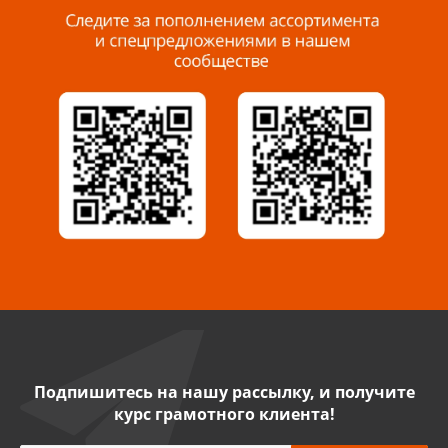
8 927 288 99 58
Миасс, ул. Романенко, 95
8 922 500 30 39
Сызрань, ул. Декабристов, 1А
8 927 009 54 63
Саратов, ул. Танкистов, 37 (БЦ «Дикомп»)
8 927 135 05 64
Камышин, ул. Некрасова, 19 К
8 927 009 47 07
Подпишитесь на нашу рассылку, и получите
курс грамотного клиента!
Нефтекамск, ул. Ленина, 62
8 927 960 61 02