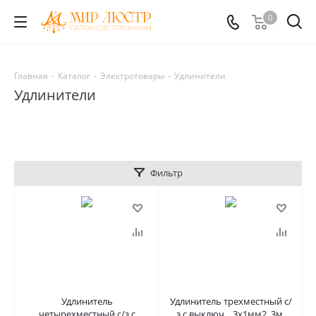
0
Главная
-
Каталог
-
Электротовары
-
Удлинители
Удлинители
Фильтр
Удлинитель
Удлинитель трехместный с/
четырехместный с/з с
з с выключ. , 3x1мм2, 3м,