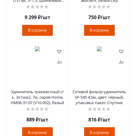
с/з ПВС 3*1,5, оранжевый,
выключ. белый (30)
16А, IP44, 50м (80104), S
9 299
₽
/шт
750
₽
/шт
В корзину
В корзину
Удлинитель трехместный с/
Сетевой фильтр-удлинитель
з , 3x1мм2, 7м, серия Home,
SP-545 4,5м, цвет: чёрный,
HM06-31-07 (У10-002), белый
упаковка: пакет, Спутник
889
₽
/шт
816
₽
/шт
В корзину
В корзину