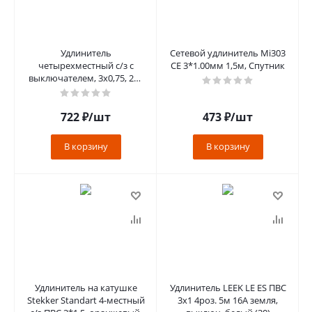
Удлинитель
Сетевой удлинитель Mi303
четырехместный с/з с
CE 3*1.00мм 1,5м, Спутник
выключателем, 3x0,75, 2м,
серия Home, HM03-41-02
(У10А-003), белый
722
₽
/шт
473
₽
/шт
В корзину
В корзину
Удлинитель на катушке
Удлинитель LEEK LE ES ПВС
Stekker Standart 4-местный
3х1 4роз. 5м 16А земля,