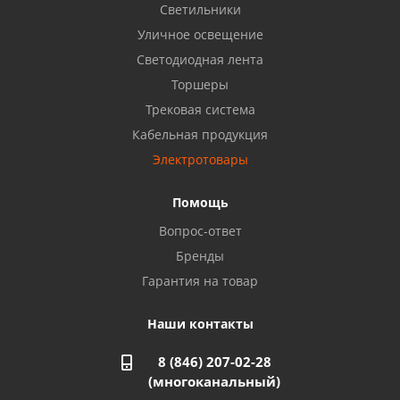
8 922 806 50 56
Светильники
Уличное освещение
Светодиодная лента
Балаково, ул. Комарова, 55
8 927 135 44 64
Торшеры
Трековая система
Кабельная продукция
Октябрьский, ул. Свердлова, 28
8 927 357 51 02
Электротовары
Помощь
Азнакаево, ул. Булгар, 2. ТЦ "Акчарлак"
Вопрос-ответ
8 927 455 71 16
Бренды
Гарантия на товар
Стерлитамак, ул. Вокзальная, 13
8 927 930 61 02
Наши контакты
8 (846) 207-02-28
Магнитогорск, ул. Труда, 14
(многоканальный)
8 922 011 07 73