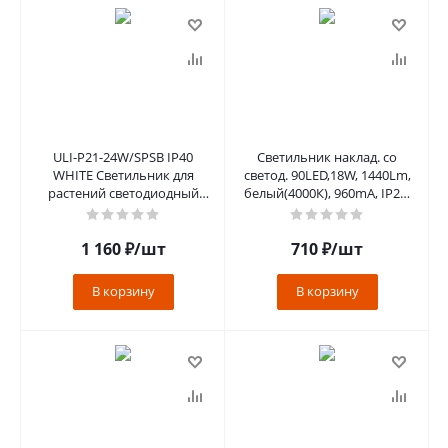
ULI-P21-24W/SPSB IP40
Светильник наклад. со
WHITE Светильник для
светод. 90LED,18W, 1440Lm,
растений светодиодный
белый(4000К), 960mA, IP20,
линейный, 872мм, выкл. на
220*220*40мм, AL504
корпусе.
1 160
₽
/шт
710
₽
/шт
В корзину
В корзину