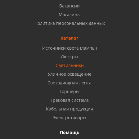
8 927 937 50 02
Вакансии
Магазины
Набережные Челны, ул. Московский проспект 126
Политика персональных данных
Б, ТЦ "Кама"
8 927 477 51 16
Каталог
Источники света (лампы)
Бузулук, ул. Октябрьская, 24
Люстры
8 922 806 50 56
Светильники
Уличное освещение
Светодиодная лента
Балаково, ул. Комарова, 55
8 927 135 44 64
Торшеры
Трековая система
Кабельная продукция
Октябрьский, ул. Свердлова, 28
8 927 357 51 02
Электротовары
Помощь
Азнакаево, ул. Булгар, 2. ТЦ "Акчарлак"