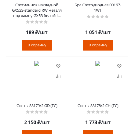
Светильник накладной
Бра Светодиодная 00167-
GX53S-standard RW металл
1WT
под лампу GX53 белый IN
HOME
189
₽
/шт
1 051
₽
/шт
В корзину
В корзину
Споты 88179/2 GD (ГС)
Споты 88178/2 CH (ГС)
2 150
₽
/шт
1 773
₽
/шт