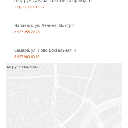
Шоу-рум Самара, Совхозный проезд, 11
+7 (927) 687-16-67
Чапаевск, ул. Ленина, 66, стр.1
8 927 255 22 78
Самара, ул. Ново-Вокзальная, 4
8 927 903 63 63
загрузка карты...
Салават, ул.Уфимская, 30А, пом.2
8 922 010 77 64
Бугуруслан, 1 микрорайон, д. 5
8 927 072 72 30
Ижевск, ул. Молодёжная, 107 Б