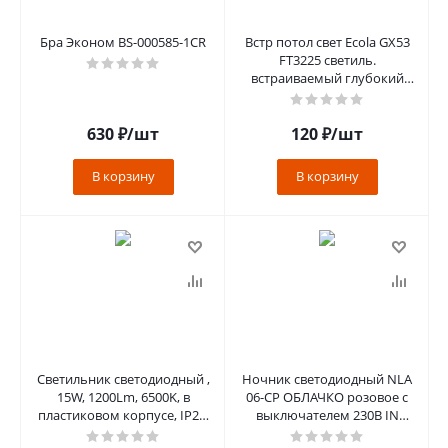
Бра Эконом BS-000585-1CR
Встр потол свет Ecola GX53
FT3225 светиль.
встраиваемый глубокий
легкий хром 27х109
FC5305ECB
630
₽
/шт
120
₽
/шт
В корзину
В корзину
Светильник светодиодный ,
Ночник светодиодный NLA
15W, 1200Lm, 6500K, в
06-CP ОБЛАЧКО розовое с
пластиковом корпусе, IP20,
выключателем 230В IN
AL3021
HOME