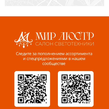
СЦ «Азбука Ремонта», отд. 326 эт. 3
8 922 560 50 52
Волжский, ул. Мира 47 В
8 927 255 38 33
Пенза, ул. Пролетарская, 61 ТЦ "Стройбери"
8 927 288 99 58
Миасс, ул. Романенко, 95
8 922 500 30 39
Сызрань, ул. Декабристов, 1А
8 927 009 54 63
Саратов, ул. Танкистов, 37 (БЦ «Дикомп»)