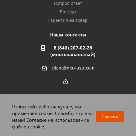
Вопрос-ответ
8 927 455 71 16
Бренды
Гарантия на товар
Стерлитамак, ул. Вокзальная, 13
8 927 930 61 02
Наши контакты
8 (846) 207-02-28
Магнитогорск, ул. Труда, 14
(многоканальный)
8 922 011 07 73
client@mir-lustr.com
Оренбург, ул. Мира, д.3/1
8 922 806 10 56
Тольятти, ул. Дзержинского, 70
Чтобы сайт работал лучше, мы
8 927 009 59 63
применяем cookie. Спасибо, что вы с
2026 © Мир люстр - интернет-магазин
Принять
нами! Согласие на
использование
файлов cookie
.
Челябинск, Комсомольский проспект, 33