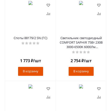
Споты 88179/2 SN (ГС)
Светильник светодиодный
COMFORT SAPHIR 75Вт 230В
3000-6500K 6000Лм
500x115мм с пультом ДУ IN
HOME
1 773
₽
/шт
2 754
₽
/шт
В корзину
В корзину