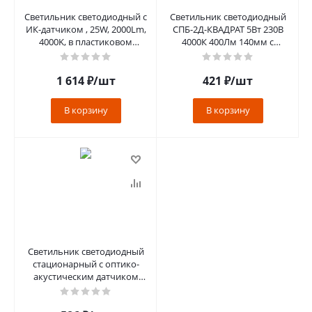
Светильник светодиодный с
Светильник светодиодный
ИК-датчиком , 25W, 2000Lm,
СПБ-2Д-КВАДРАТ 5Вт 230В
4000K, в пластиковом
4000К 400Лм 140мм c
корпусе, IP20, AL3023
датчиком белый IN HOME
1 614
₽
/шт
421
₽
/шт
В корзину
В корзину
Светильник светодиодный
стационарный с оптико-
акустическим датчиком
,12W, 960Lm,6500K, в
пластиково