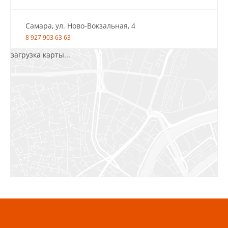
Самара, ул. Ново-Вокзальная, 4
8 927 903 63 63
загрузка карты...
Салават, ул.Уфимская, 30А, пом.2
8 922 010 77 64
Бугуруслан, 1 микрорайон, д. 5
8 927 072 72 30
Ижевск, ул. Молодёжная, 107 Б
СЦ «Азбука Ремонта», отд. 326 эт. 3
8 922 560 50 52
Волжский, ул. Мира 47 В
8 927 255 38 33