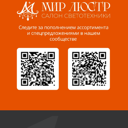
Пенза, ул. Пролетарская, 61 ТЦ "Стройбери"
8 927 288 99 58
Миасс, ул. Романенко, 95
8 922 500 30 39
Сызрань, ул. Декабристов, 1А
8 927 009 54 63
Саратов, ул. Танкистов, 37 (БЦ «Дикомп»)
8 927 135 05 64
Камышин, ул. Некрасова, 19 К
8 927 009 47 07