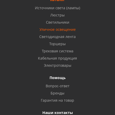
Источники света (лампы)
Бузулук, ул. Октябрьская, 24
Люстры
8 922 806 50 56
Светильники
Уличное освещение
Светодиодная лента
Балаково, ул. Комарова, 55
8 927 135 44 64
Торшеры
Трековая система
Кабельная продукция
Октябрьский, ул. Свердлова, 28
8 927 357 51 02
Электротовары
Помощь
Азнакаево, ул. Булгар, 2. ТЦ "Акчарлак"
Вопрос-ответ
8 927 455 71 16
Бренды
Гарантия на товар
Стерлитамак, ул. Вокзальная, 13
8 927 930 61 02
Наши контакты