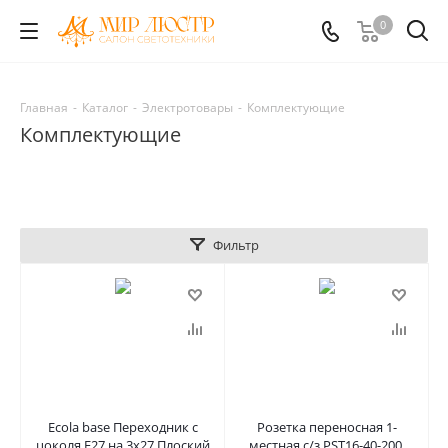
0
Главная
-
Каталог
-
Электротовары
-
Комплектующие
Комплектующие
Фильтр
Ecola base Переходник с
Розетка переносная 1-
цоколя E27 на 3x27 Плоский
местная с/з PST16-40-200,