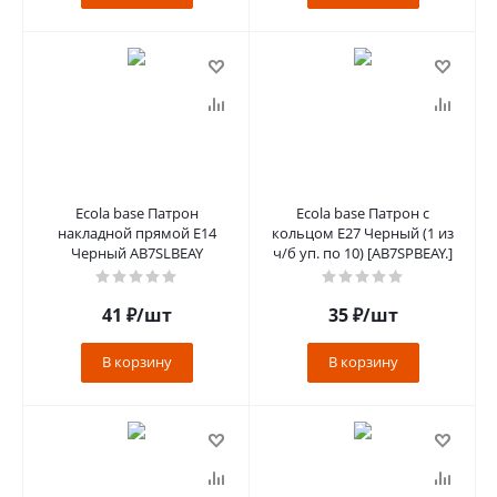
Ecola base Патрон
Ecola base Патрон с
накладной прямой E14
кольцом E27 Черный (1 из
Черный AB7SLBEAY
ч/б уп. по 10) [AB7SPBEAY.]
41
₽
/шт
35
₽
/шт
В корзину
В корзину