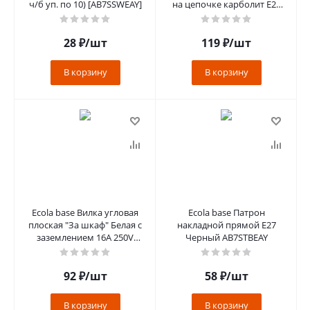
ч/б уп. по 10) [AB7SSWEAY]
на цепочке карболит E27
Черный [AB7SRBEAY]
28
₽
/шт
119
₽
/шт
В корзину
В корзину
Ecola base Вилка угловая
Ecola base Патрон
плоская "За шкаф" Белая с
накладной прямой E27
заземлением 16А 250V
Черный AB7STBEAY
[AEPL1WEAY]
92
₽
/шт
58
₽
/шт
В корзину
В корзину