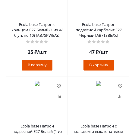
Ecola base Патрон с
Ecola base Патрон
кольцом E27 Белый (1 из ч/
подвесной карболит E27
б уп. по 10) [AB7SPWEAY.]
Черный [AB7TSBEAY.]
35
₽
/шт
47
₽
/шт
В корзину
В корзину
Ecola base Патрон
Ecola base Патрон с
подвесной E27 Белый (1 из
кольцом и выключателем