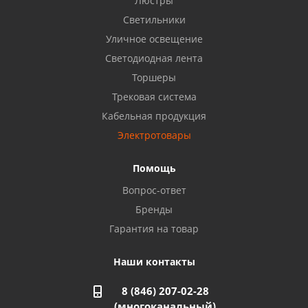
Люстры
8 922 806 50 56
Светильники
Уличное освещение
Светодиодная лента
Балаково, ул. Комарова, 55
8 927 135 44 64
Торшеры
Трековая система
Кабельная продукция
Октябрьский, ул. Свердлова, 28
8 927 357 51 02
Электротовары
Помощь
Азнакаево, ул. Булгар, 2. ТЦ "Акчарлак"
Вопрос-ответ
8 927 455 71 16
Бренды
Гарантия на товар
Стерлитамак, ул. Вокзальная, 13
8 927 930 61 02
Наши контакты
8 (846) 207-02-28
Магнитогорск, ул. Труда, 14
(многоканальный)