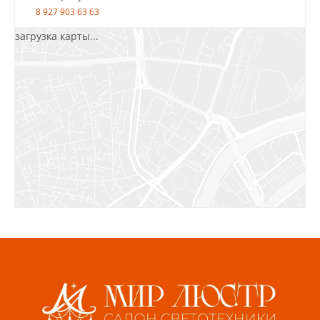
8 927 903 63 63
загрузка карты...
Салават, ул.Уфимская, 30А, пом.2
8 922 010 77 64
Бугуруслан, 1 микрорайон, д. 5
8 927 072 72 30
Ижевск, ул. Молодёжная, 107 Б
СЦ «Азбука Ремонта», отд. 326 эт. 3
8 922 560 50 52
Волжский, ул. Мира 47 В
8 927 255 38 33