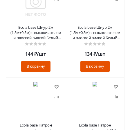
Ecola base Шнур 2м
Ecola base Шнур 2м
(1.5м+0.5м) с выключателем
(1.5м+0.5м) с выключателем
и плоской вилкой Белый
и плоской вилкой Белый
сечение 0.75mm 6А 230V
сечение 0.5mm 2.5А 230V
[LT5RS
[LT5R
144
₽
/шт
134
₽
/шт
В корзину
В корзину
Ecola base Патрон
Ecola base Патрон