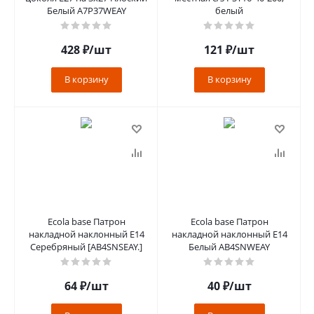
Белый A7P37WEAY
белый
428
₽
/шт
121
₽
/шт
В корзину
В корзину
Ecola base Патрон
Ecola base Патрон
накладной наклонный E14
накладной наклонный E14
Серебряный [AB4SNSEAY.]
Белый AB4SNWEAY
64
₽
/шт
40
₽
/шт