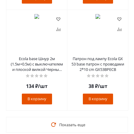
Ecola base Шнур 2м
Патрон под лампу Ecola GX
(1.5м+0.5м) с выключателем
53 base патрон с проводами
и плоской вилкой Черный
2*10 cm GX53BPECB
сечение 0.5mm 2.5А 230V
[LT5
134
₽
/шт
38
₽
/шт
В корзину
В корзину
Показать еще