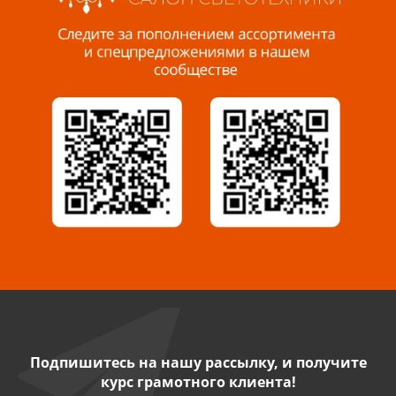
Пенза, ул. Пролетарская, 61 ТЦ "Стройбери"
8 927 288 99 58
Миасс, ул. Романенко, 95
8 922 500 30 39
Сызрань, ул. Декабристов, 1А
8 927 009 54 63
Саратов, ул. Танкистов, 37 (БЦ «Дикомп»)
8 927 135 05 64
Камышин, ул. Некрасова, 19 К
8 927 009 47 07
Подпишитесь на нашу рассылку, и получите
курс грамотного клиента!
Нефтекамск, ул. Ленина, 62