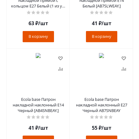
накладной прямой с
накладной прямой E14
кольцом E27 Белый (1 из уп.
Белый [AB7SLWEAY.]
по 10) [AB7DPWEAY]
63
₽
/шт
41
₽
/шт
В корзину
В корзину
Ecola base Патрон
Ecola base Патрон
накладной наклонный E14
накладной наклонный E27
Черный [AB4SNBEAY.]
Черный AB7SNBEAY
41
₽
/шт
55
₽
/шт