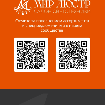
Пенза, ул. Пролетарская, 61 ТЦ "Стройбери"
8 927 288 99 58
Миасс, ул. Романенко, 95
8 922 500 30 39
Сызрань, ул. Декабристов, 1А
8 927 009 54 63
Саратов, ул. Танкистов, 37 (БЦ «Дикомп»)
8 927 135 05 64
Камышин, ул. Некрасова, 19 К
8 927 009 47 07