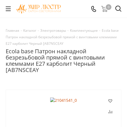
0
Главная
-
Каталог
-
Электротовары
-
Комплектующие
-
Ecola base
Патрон накладной безрезьбовой прямой с винтовыми клеммами
E27 карболит Черный [AB7NSCEAY
Ecola base Патрон накладной
безрезьбовой прямой с винтовыми
клеммами E27 карболит Черный
[AB7NSCEAY