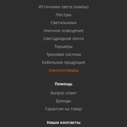
Источники света (лампы)
Бузулук, ул. Октябрьская, 24
Люстры
8 922 806 50 56
Светильники
Уличное освещение
Светодиодная лента
Балаково, ул. Комарова, 55
8 927 135 44 64
Торшеры
Трековая система
Кабельная продукция
Октябрьский, ул. Свердлова, 28
8 927 357 51 02
Электротовары
Помощь
Азнакаево, ул. Булгар, 2. ТЦ "Акчарлак"
Вопрос-ответ
8 927 455 71 16
Бренды
Гарантия на товар
Стерлитамак, ул. Вокзальная, 13
8 927 930 61 02
Наши контакты