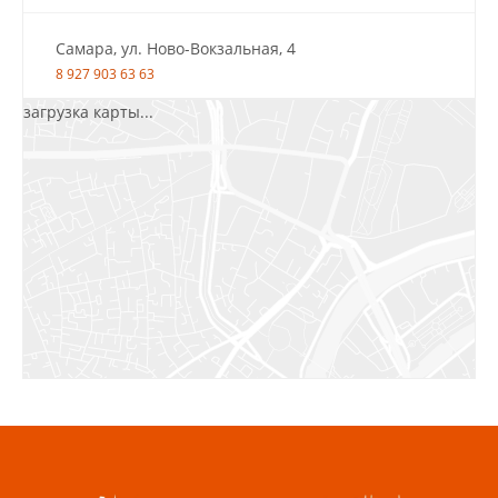
Самара, ул. Ново-Вокзальная, 4
8 927 903 63 63
загрузка карты...
Салават, ул.Уфимская, 30А, пом.2
8 922 010 77 64
Бугуруслан, 1 микрорайон, д. 5
8 927 072 72 30
Ижевск, ул. Молодёжная, 107 Б
СЦ «Азбука Ремонта», отд. 326 эт. 3
8 922 560 50 52
Волжский, ул. Мира 47 В
8 927 255 38 33