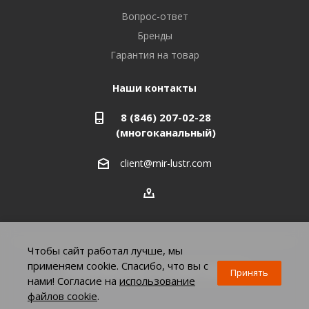
Азнакаево, ул. Булгар, 2. ТЦ "Акчарлак"
Вопрос-ответ
8 927 455 71 16
Бренды
Гарантия на товар
Стерлитамак, ул. Вокзальная, 13
8 927 930 61 02
Наши контакты
8 (846) 207-02-28
Магнитогорск, ул. Труда, 14
(многоканальный)
8 922 011 07 73
client@mir-lustr.com
Оренбург, ул. Мира, д.3/1
8 922 806 10 56
Тольятти, ул. Дзержинского, 70
Чтобы сайт работал лучше, мы
8 927 009 59 63
применяем cookie. Спасибо, что вы с
2026 © Мир люстр - интернет-магазин
Принять
нами! Согласие на
использование
файлов cookie
.
Челябинск, Комсомольский проспект, 33