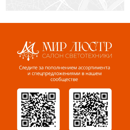
Ижевск, ул. Молодёжная, 107 Б
СЦ «Азбука Ремонта», отд. 326 эт. 3
8 922 560 50 52
Волжский, ул. Мира 47 В
8 927 255 38 33
Пенза, ул. Пролетарская, 61 ТЦ "Стройбери"
8 927 288 99 58
Миасс, ул. Романенко, 95
8 922 500 30 39
Сызрань, ул. Декабристов, 1А
8 927 009 54 63