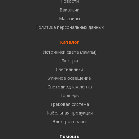
Новости
8 927 937 50 02
Вакансии
Магазины
Набережные Челны, ул. Московский проспект 126
Политика персональных данных
Б, ТЦ "Кама"
8 927 477 51 16
Каталог
Источники света (лампы)
Бузулук, ул. Октябрьская, 24
Люстры
8 922 806 50 56
Светильники
Уличное освещение
Светодиодная лента
Балаково, ул. Комарова, 55
8 927 135 44 64
Торшеры
Трековая система
Кабельная продукция
Октябрьский, ул. Свердлова, 28
8 927 357 51 02
Электротовары
Помощь