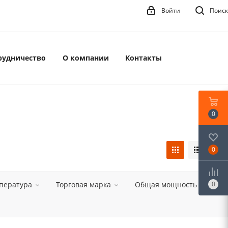
Войти
Поиск
рудничество
О компании
Контакты
0
0
пература
Торговая марка
Общая мощность
0