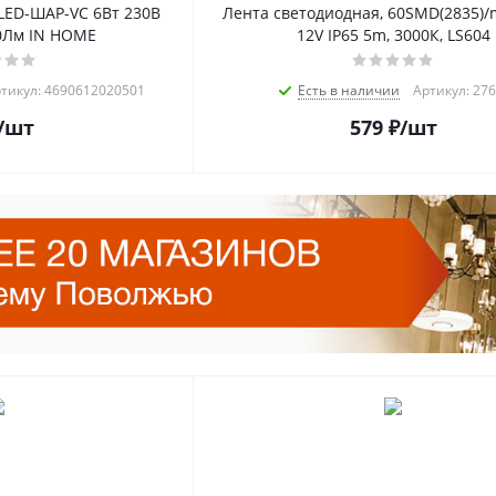
LED-ШАР-VC 6Вт 230В
Лента светодиодная, 60SMD(2835)/
0Лм IN HOME
12V IP65 5m, 3000К, LS604
тикул: 4690612020501
Есть в наличии
Артикул: 27
/шт
579
₽
/шт