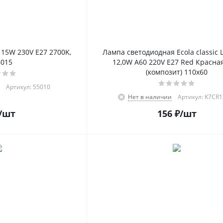
15W 230V E27 2700K,
Лампа светодиодная Ecola classic L
6015
12,0W A60 220V E27 Red Красная
(композит) 110x60
Артикул: 55010
Нет в наличии
Артикул: K7CR1
/шт
156
₽
/шт