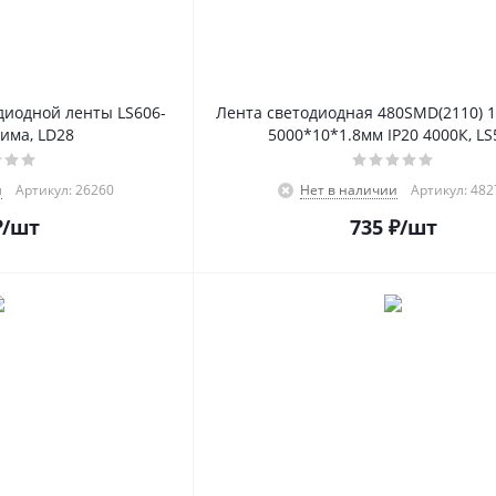
диодной ленты LS606-
Лента светодиодная 480SMD(2110) 1
има, LD28
5000*10*1.8мм IP20 4000К, LS
и
Артикул: 26260
Нет в наличии
Артикул: 482
₽
/шт
735
₽
/шт