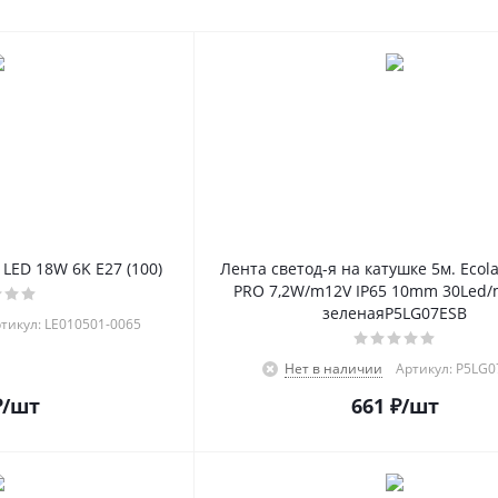
 LED 18W 6K E27 (100)
Лента светод-я на катушке 5м. Ecola
PRO 7,2W/m12V IP65 10mm 30Led/
зеленаяP5LG07ESB
тикул: LE010501-0065
Нет в наличии
Артикул: P5LG
₽
/шт
661
₽
/шт