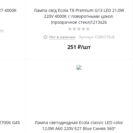
27 4000K
Лампа св/д Ecola T8 Premium G13 LED 21,0W
220V 4000K с поворотными цокол.
(прозрачное стекл)1213x26
70
Нет в наличии
Артикул: CQ8V21ELB
251
₽
/шт
 2700K G45
Лампа светодиодная Ecola classic LED color
12,0W A60 220V E27 Blue Синяя 360°