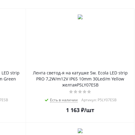
 LED strip
Лента светод-я на катушке 5м. Ecola LED strip
m Green
PRO 7,2W/m12V IP65 10mm 30Led/m Yellow
желтаяP5LY07ESB
07ESB
Есть в наличии
Артикул: P5LY07ESB
1 163
₽
/шт