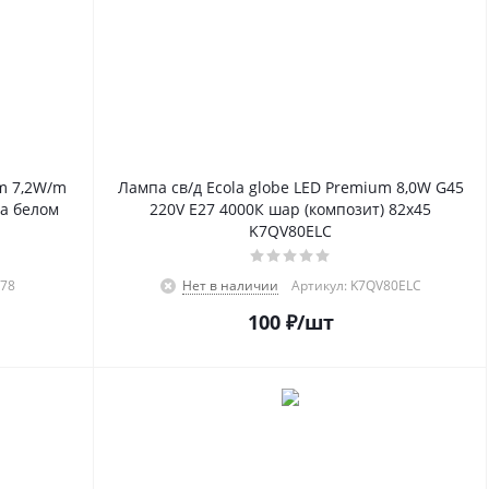
m 7,2W/m
Лампа св/д Ecola globe LED Premium 8,0W G45
а белом
220V Е27 4000К шар (композит) 82х45
K7QV80ELC
678
Нет в наличии
Артикул: K7QV80ELC
100
₽
/шт