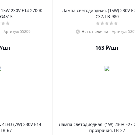
 15W 230V E14 2700K
Лампа светодиодная, (15W) 230V E
BG4515
С37, LB-980
Артикул: 55209
Нет в наличии
Артикул: 520
₽
/шт
163
₽
/шт
 4LED (7W) 230V E14
Лампа светодиодная, (1W) 230V E27
 LB-67
прозрачая, LB-37