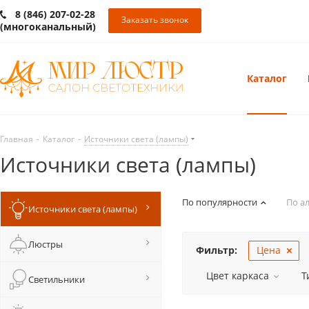
8 (846) 207-02-28
Заказать звонок
(многоканальный)
Каталог
Главная
-
Каталог
-
Источники света (лампы)
Источники света (лампы)
По популярности
По а
Источники света (лампы)
Люстры
Фильтр:
Цена
Цвет каркаса
Т
Светильники