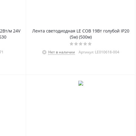
2Вт/м 24V
Лента светодиодная LE COB 19Вт голубой IP20
530
(5м) (500м)
71
Нет в наличии
Артикул: LE010618-004