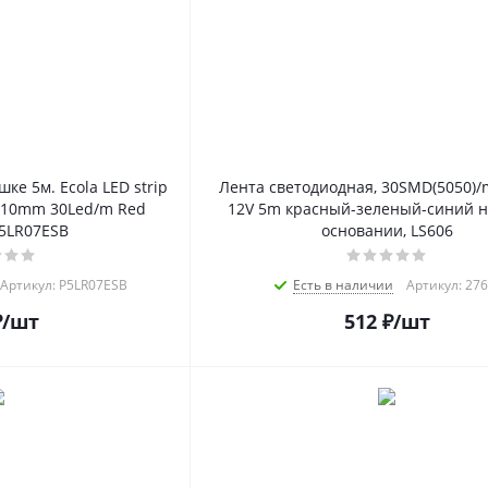
ке 5м. Ecola LED strip
Лента светодиодная, 30SMD(5050)/
 10mm 30Led/m Red
12V 5m красный-зеленый-синий н
5LR07ESB
основании, LS606
Артикул: P5LR07ESB
Есть в наличии
Артикул: 27
₽
/шт
512
₽
/шт