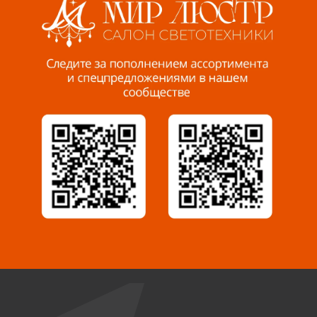
Пенза, ул. Пролетарская, 61 ТЦ "Стройбери"
8 927 288 99 58
Миасс, ул. Романенко, 95
8 922 500 30 39
Сызрань, ул. Декабристов, 1А
8 927 009 54 63
Саратов, ул. Танкистов, 37 (БЦ «Дикомп»)
8 927 135 05 64
Камышин, ул. Некрасова, 19 К
8 927 009 47 07