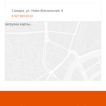
Самара, ул. Ново-Вокзальная, 4
8 927 903 63 63
загрузка карты...
Салават, ул.Уфимская, 30А, пом.2
8 922 010 77 64
Бугуруслан, 1 микрорайон, д. 5
8 927 072 72 30
Ижевск, ул. Молодёжная, 107 Б
СЦ «Азбука Ремонта», отд. 326 эт. 3
8 922 560 50 52
Волжский, ул. Мира 47 В
8 927 255 38 33