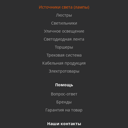
Источники света (лампы)
Бузулук, ул. Октябрьская, 24
Люстры
8 922 806 50 56
Светильники
Уличное освещение
Светодиодная лента
Балаково, ул. Комарова, 55
8 927 135 44 64
Торшеры
Трековая система
Кабельная продукция
Октябрьский, ул. Свердлова, 28
8 927 357 51 02
Электротовары
Помощь
Азнакаево, ул. Булгар, 2. ТЦ "Акчарлак"
Вопрос-ответ
8 927 455 71 16
Бренды
Гарантия на товар
Стерлитамак, ул. Вокзальная, 13
8 927 930 61 02
Наши контакты