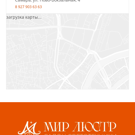
8 927 903 63 63
загрузка карты...
Салават, ул.Уфимская, 30А, пом.2
8 922 010 77 64
Бугуруслан, 1 микрорайон, д. 5
8 927 072 72 30
Ижевск, ул. Молодёжная, 107 Б
СЦ «Азбука Ремонта», отд. 326 эт. 3
8 922 560 50 52
Волжский, ул. Мира 47 В
8 927 255 38 33