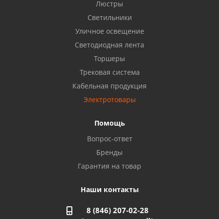
Бузулук, ул. Октябрьская, 24
Люстры
8 922 806 50 56
Светильники
Уличное освещение
Светодиодная лента
Балаково, ул. Комарова, 55
8 927 135 44 64
Торшеры
Трековая система
Кабельная продукция
Октябрьский, ул. Свердлова, 28
8 927 357 51 02
Электротовары
Помощь
Азнакаево, ул. Булгар, 2. ТЦ "Акчарлак"
Вопрос-ответ
8 927 455 71 16
Бренды
Гарантия на товар
Стерлитамак, ул. Вокзальная, 13
8 927 930 61 02
Наши контакты
8 (846) 207-02-28
Магнитогорск, ул. Труда, 14