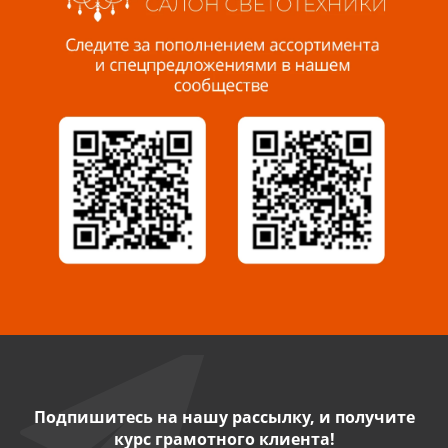
Пенза, ул. Пролетарская, 61 ТЦ "Стройбери"
8 927 288 99 58
Миасс, ул. Романенко, 95
8 922 500 30 39
Сызрань, ул. Декабристов, 1А
8 927 009 54 63
Саратов, ул. Танкистов, 37 (БЦ «Дикомп»)
8 927 135 05 64
Камышин, ул. Некрасова, 19 К
8 927 009 47 07
Подпишитесь на нашу рассылку, и получите
курс грамотного клиента!
Нефтекамск, ул. Ленина, 62