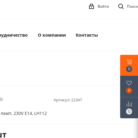
Войти
Поиск
рудничество
О компании
Контакты
0
0
Артикул:
22347
0
ламп, 230V E14, LH112
шт