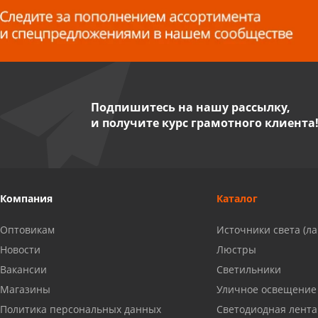
8 927 255 38 33
Пенза, ул. Пролетарская, 61 ТЦ
"Стройбери"
8 927 288 99 58
Подпишитесь на нашу рассылку,
и получите курс грамотного клиента
Миасс, ул. Романенко, 95
8 922 500 30 39
Сызрань, ул. Декабристов, 1А
Компания
Каталог
8 927 009 54 63
Оптовикам
Источники света (л
Саратов, ул. Танкистов, 37 (БЦ
Новости
Люстры
«Дикомп»)
Вакансии
Светильники
8 927 135 05 64
Магазины
Уличное освещение
Политика персональных данных
Светодиодная лента