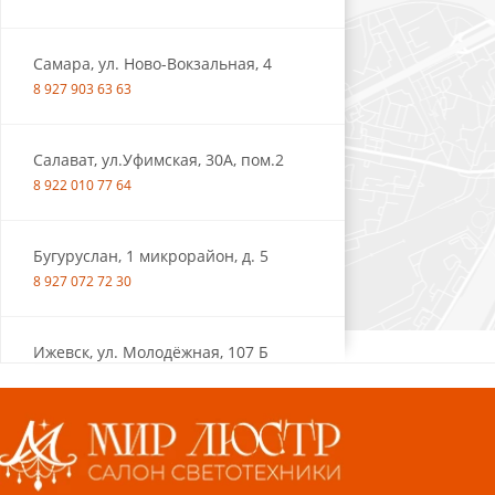
Самара, ул. Ново-Вокзальная, 4
8 927 903 63 63
Салават, ул.Уфимская, 30А, пом.2
8 922 010 77 64
Бугуруслан, 1 микрорайон, д. 5
8 927 072 72 30
Ижевск, ул. Молодёжная, 107 Б
СЦ «Азбука Ремонта», отд. 326 эт. 3
8 922 560 50 52
Волжский, ул. Мира 47 В