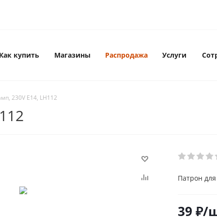
Как купить
Магазины
Распродажа
Услуги
Сот
мп, 230V E14, LH112
H112
Патрон для 
39
₽
/