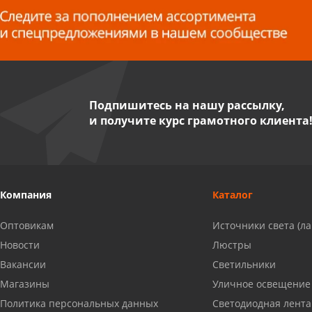
8 927 255 38 33
Пенза, ул. Пролетарская, 61 ТЦ
"Стройбери"
8 927 288 99 58
Подпишитесь на нашу рассылку,
и получите курс грамотного клиента
Миасс, ул. Романенко, 95
8 922 500 30 39
Сызрань, ул. Декабристов, 1А
Компания
Каталог
8 927 009 54 63
Оптовикам
Источники света (л
Саратов, ул. Танкистов, 37 (БЦ
Новости
Люстры
«Дикомп»)
Вакансии
Светильники
8 927 135 05 64
Магазины
Уличное освещение
Политика персональных данных
Светодиодная лента