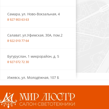
Самара, ул. Ново-Вокзальная, 4
8 927 903 63 63
Салават, ул.Уфимская, 30А, пом.2
8 922 010 77 64
Бугуруслан, 1 микрорайон, д. 5
8 927 072 72 30
Ижевск, ул. Молодёжная, 107 Б
СЦ «Азбука Ремонта», отд. 326 эт. 3
8 922 560 50 52
Волжский, ул. Мира 47 В