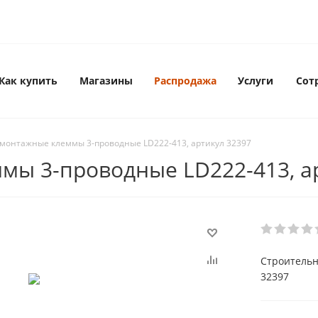
Как купить
Магазины
Распродажа
Услуги
Сот
монтажные клеммы 3-проводные LD222-413, артикул 32397
мы 3-проводные LD222-413, а
Cтроительн
32397