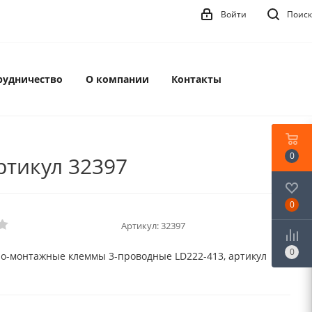
Войти
Поиск
рудничество
О компании
Контакты
0
ртикул 32397
0
Артикул:
32397
0
о-монтажные клеммы 3-проводные LD222-413, артикул