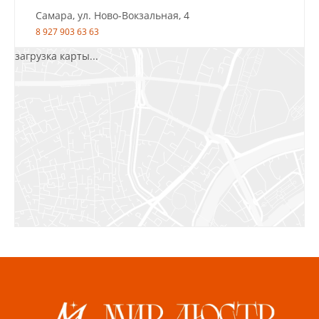
Самара, ул. Ново-Вокзальная, 4
8 927 903 63 63
загрузка карты...
Салават, ул.Уфимская, 30А, пом.2
8 922 010 77 64
Бугуруслан, 1 микрорайон, д. 5
8 927 072 72 30
Ижевск, ул. Молодёжная, 107 Б
СЦ «Азбука Ремонта», отд. 326 эт. 3
8 922 560 50 52
Волжский, ул. Мира 47 В
8 927 255 38 33