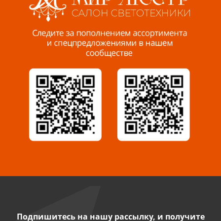
Пенза, ул. Пролетарская, 61 ТЦ "Стройбери"
8 927 288 99 58
Миасс, ул. Романенко, 95
8 922 500 30 39
Сызрань, ул. Декабристов, 1А
8 927 009 54 63
Саратов, ул. Танкистов, 37 (БЦ «Дикомп»)
8 927 135 05 64
Камышин, ул. Некрасова, 19 К
8 927 009 47 07
Подпишитесь на нашу рассылку, и получите