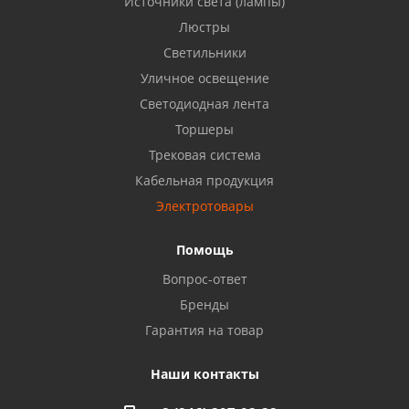
Источники света (лампы)
Бузулук, ул. Октябрьская, 24
Люстры
8 922 806 50 56
Светильники
Уличное освещение
Светодиодная лента
Балаково, ул. Комарова, 55
8 927 135 44 64
Торшеры
Трековая система
Кабельная продукция
Октябрьский, ул. Свердлова, 28
8 927 357 51 02
Электротовары
Помощь
Азнакаево, ул. Булгар, 2. ТЦ "Акчарлак"
Вопрос-ответ
8 927 455 71 16
Бренды
Гарантия на товар
Стерлитамак, ул. Вокзальная, 13
8 927 930 61 02
Наши контакты