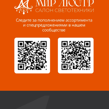
Пенза, ул. Пролетарская, 61 ТЦ "Стройбери"
8 927 288 99 58
Миасс, ул. Романенко, 95
8 922 500 30 39
Сызрань, ул. Декабристов, 1А
8 927 009 54 63
Саратов, ул. Танкистов, 37 (БЦ «Дикомп»)
8 927 135 05 64
Камышин, ул. Некрасова, 19 К
8 927 009 47 07