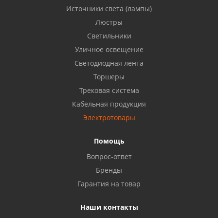
Источники света (лампы)
Бузулук, ул. Октябрьская, 24
Люстры
8 922 806 50 56
Светильники
Уличное освещение
Светодиодная лента
Балаково, ул. Комарова, 55
8 927 135 44 64
Торшеры
Трековая система
Кабельная продукция
Октябрьский, ул. Свердлова, 28
8 927 357 51 02
Электротовары
Помощь
Азнакаево, ул. Булгар, 2. ТЦ "Акчарлак"
Вопрос-ответ
8 927 455 71 16
Бренды
Гарантия на товар
Стерлитамак, ул. Вокзальная, 13
8 927 930 61 02
Наши контакты