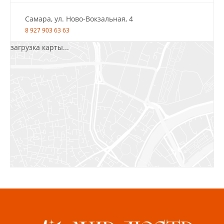
Самара, ул. Ново-Вокзальная, 4
8 927 903 63 63
загрузка карты...
Салават, ул.Уфимская, 30А, пом.2
8 922 010 77 64
Бугуруслан, 1 микрорайон, д. 5
8 927 072 72 30
Ижевск, ул. Молодёжная, 107 Б
СЦ «Азбука Ремонта», отд. 326 эт. 3
8 922 560 50 52
Волжский, ул. Мира 47 В
8 927 255 38 33