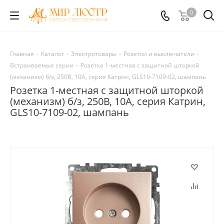
0
Главная
-
Каталог
-
Электротовары
-
Розетки и выключатели
-
Встраиваемые серии
-
Розетка 1-местная с защитной шторкой
(механизм) б/з, 250В, 10А, серия Катрин, GLS10-7109-02, шампань
Розетка 1-местная с защитной шторкой
(механизм) б/з, 250В, 10А, серия Катрин,
GLS10-7109-02, шампань