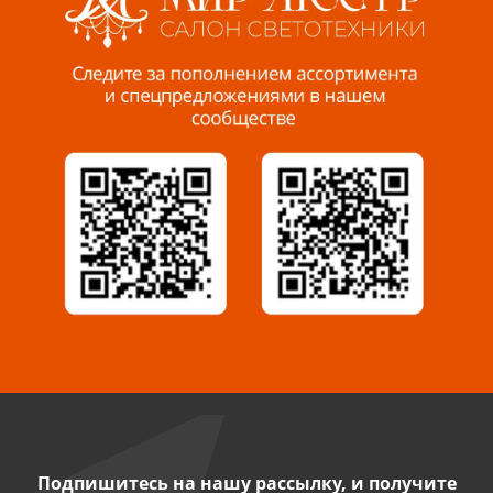
Пенза, ул. Пролетарская, 61 ТЦ "Стройбери"
8 927 288 99 58
Миасс, ул. Романенко, 95
8 922 500 30 39
Сызрань, ул. Декабристов, 1А
8 927 009 54 63
Саратов, ул. Танкистов, 37 (БЦ «Дикомп»)
8 927 135 05 64
Камышин, ул. Некрасова, 19 К
8 927 009 47 07
Подпишитесь на нашу рассылку, и получите