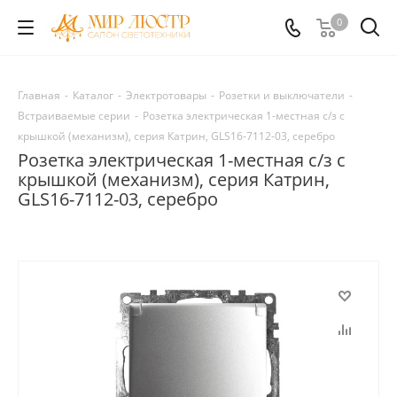
0
Главная
-
Каталог
-
Электротовары
-
Розетки и выключатели
-
Встраиваемые серии
-
Розетка электрическая 1-местная с/з с
крышкой (механизм), серия Катрин, GLS16-7112-03, серебро
Розетка электрическая 1-местная с/з с
крышкой (механизм), серия Катрин,
GLS16-7112-03, серебро