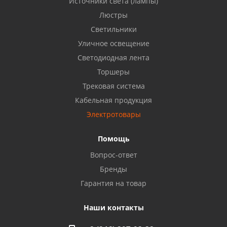
Источники света (лампы)
Бузулук, ул. Октябрьская, 24
Люстры
8 922 806 50 56
Светильники
Уличное освещение
Светодиодная лента
Балаково, ул. Комарова, 55
8 927 135 44 64
Торшеры
Трековая система
Кабельная продукция
Октябрьский, ул. Свердлова, 28
8 927 357 51 02
Электротовары
Помощь
Азнакаево, ул. Булгар, 2. ТЦ "Акчарлак"
Вопрос-ответ
8 927 455 71 16
Бренды
Гарантия на товар
Стерлитамак, ул. Вокзальная, 13
8 927 930 61 02
Наши контакты