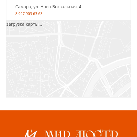
Самара, ул. Ново-Вокзальная, 4
8 927 903 63 63
загрузка карты...
Салават, ул.Уфимская, 30А, пом.2
8 922 010 77 64
Бугуруслан, 1 микрорайон, д. 5
8 927 072 72 30
Ижевск, ул. Молодёжная, 107 Б
СЦ «Азбука Ремонта», отд. 326 эт. 3
8 922 560 50 52
Волжский, ул. Мира 47 В
8 927 255 38 33