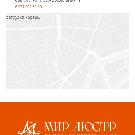
8 927 903 63 63
загрузка карты...
Салават, ул.Уфимская, 30А, пом.2
8 922 010 77 64
Бугуруслан, 1 микрорайон, д. 5
8 927 072 72 30
Ижевск, ул. Молодёжная, 107 Б
СЦ «Азбука Ремонта», отд. 326 эт. 3
8 922 560 50 52
Волжский, ул. Мира 47 В
8 927 255 38 33