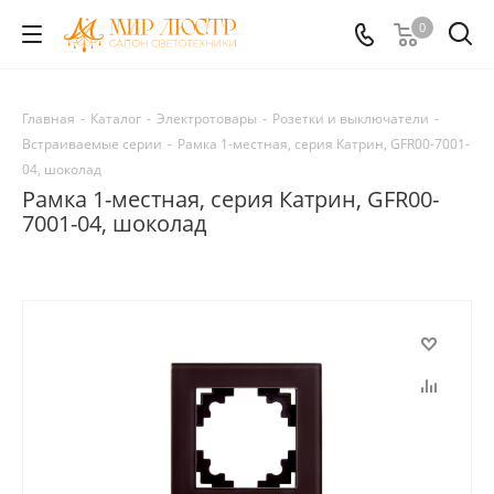
0
Главная
-
Каталог
-
Электротовары
-
Розетки и выключатели
-
Встраиваемые серии
-
Рамка 1-местная, серия Катрин, GFR00-7001-
04, шоколад
Рамка 1-местная, серия Катрин, GFR00-
7001-04, шоколад