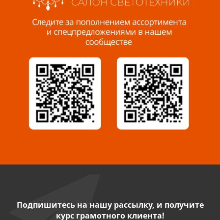
Пенза, ул. Пролетарская, 61 ТЦ "Стройбери"
8 927 288 99 58
Миасс, ул. Романенко, 95
8 922 500 30 39
Сызрань, ул. Декабристов, 1А
8 927 009 54 63
Саратов, ул. Танкистов, 37 (БЦ «Дикомп»)
8 927 135 05 64
Камышин, ул. Некрасова, 19 К
8 927 009 47 07
Подпишитесь на нашу рассылку, и получите
курс грамотного клиента!
Нефтекамск, ул. Ленина, 62