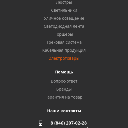
Бузулук, ул. Октябрьская, 24
Люстры
8 922 806 50 56
Светильники
Уличное освещение
Светодиодная лента
Балаково, ул. Комарова, 55
8 927 135 44 64
Торшеры
Трековая система
Кабельная продукция
Октябрьский, ул. Свердлова, 28
8 927 357 51 02
Электротовары
Помощь
Азнакаево, ул. Булгар, 2. ТЦ "Акчарлак"
Вопрос-ответ
8 927 455 71 16
Бренды
Гарантия на товар
Стерлитамак, ул. Вокзальная, 13
8 927 930 61 02
Наши контакты
8 (846) 207-02-28
Магнитогорск, ул. Труда, 14