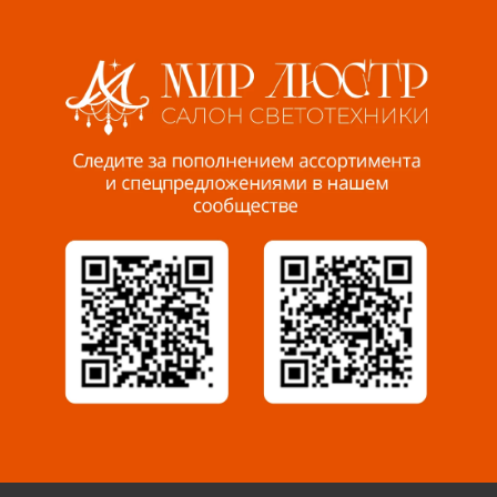
Волжский, ул. Мира 47 В
8 927 255 38 33
Пенза, ул. Пролетарская, 61 ТЦ "Стройбери"
8 927 288 99 58
Миасс, ул. Романенко, 95
8 922 500 30 39
Сызрань, ул. Декабристов, 1А
8 927 009 54 63
Саратов, ул. Танкистов, 37 (БЦ «Дикомп»)
8 927 135 05 64