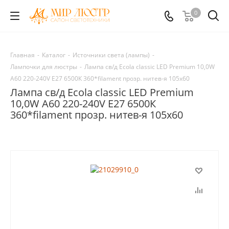
0
Главная
-
Каталог
-
Источники света (лампы)
-
Лампочки для люстры
-
Лампа св/д Ecola classic LED Premium 10,0W
A60 220-240V Е27 6500К 360*filament прозр. нитев-я 105x60
Лампа св/д Ecola classic LED Premium
10,0W A60 220-240V Е27 6500К
360*filament прозр. нитев-я 105x60