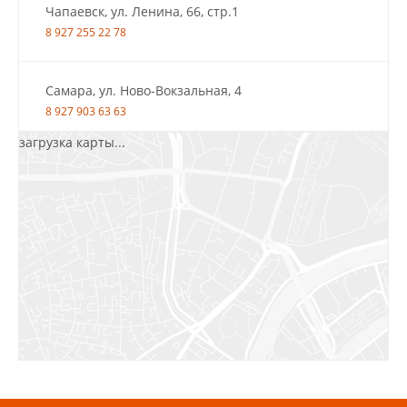
Чапаевск, ул. Ленина, 66, стр.1
8 927 255 22 78
Самара, ул. Ново-Вокзальная, 4
8 927 903 63 63
загрузка карты...
Салават, ул.Уфимская, 30А, пом.2
8 922 010 77 64
Бугуруслан, 1 микрорайон, д. 5
8 927 072 72 30
Ижевск, ул. Молодёжная, 107 Б
СЦ «Азбука Ремонта», отд. 326 эт. 3
8 922 560 50 52