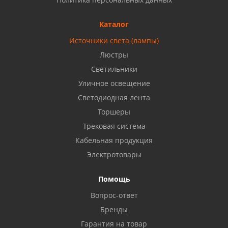
Б, ТЦ "Кама"
8 927 477 51 16
Каталог
Источники света (лампы)
Бузулук, ул. Октябрьская, 24
Люстры
8 922 806 50 56
Светильники
Уличное освещение
Светодиодная лента
Балаково, ул. Комарова, 55
8 927 135 44 64
Торшеры
Трековая система
Кабельная продукция
Октябрьский, ул. Свердлова, 28
8 927 357 51 02
Электротовары
Помощь
Азнакаево, ул. Булгар, 2. ТЦ "Акчарлак"
Вопрос-ответ
8 927 455 71 16
Бренды
Гарантия на товар