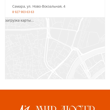
Самара, ул. Ново-Вокзальная, 4
8 927 903 63 63
загрузка карты...
Салават, ул.Уфимская, 30А, пом.2
8 922 010 77 64
Бугуруслан, 1 микрорайон, д. 5
8 927 072 72 30
Ижевск, ул. Молодёжная, 107 Б
СЦ «Азбука Ремонта», отд. 326 эт. 3
8 922 560 50 52
Волжский, ул. Мира 47 В
8 927 255 38 33