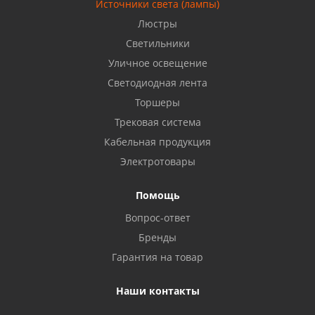
Источники света (лампы)
Бузулук, ул. Октябрьская, 24
Люстры
8 922 806 50 56
Светильники
Уличное освещение
Светодиодная лента
Балаково, ул. Комарова, 55
8 927 135 44 64
Торшеры
Трековая система
Кабельная продукция
Октябрьский, ул. Свердлова, 28
8 927 357 51 02
Электротовары
Помощь
Азнакаево, ул. Булгар, 2. ТЦ "Акчарлак"
Вопрос-ответ
8 927 455 71 16
Бренды
Гарантия на товар
Стерлитамак, ул. Вокзальная, 13
8 927 930 61 02
Наши контакты