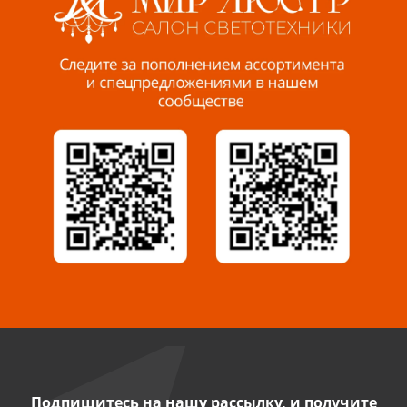
Пенза, ул. Пролетарская, 61 ТЦ "Стройбери"
8 927 288 99 58
Миасс, ул. Романенко, 95
8 922 500 30 39
Сызрань, ул. Декабристов, 1А
8 927 009 54 63
Саратов, ул. Танкистов, 37 (БЦ «Дикомп»)
8 927 135 05 64
Камышин, ул. Некрасова, 19 К
8 927 009 47 07
Подпишитесь на нашу рассылку, и получите