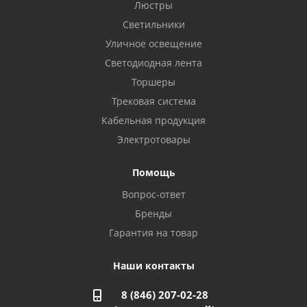
Бузулук, ул. Октябрьская, 24
Люстры
8 922 806 50 56
Светильники
Уличное освещение
Светодиодная лента
Балаково, ул. Комарова, 55
8 927 135 44 64
Торшеры
Трековая система
Кабельная продукция
Октябрьский, ул. Свердлова, 28
8 927 357 51 02
Электротовары
Помощь
Азнакаево, ул. Булгар, 2. ТЦ "Акчарлак"
Вопрос-ответ
8 927 455 71 16
Бренды
Гарантия на товар
Стерлитамак, ул. Вокзальная, 13
8 927 930 61 02
Наши контакты
8 (846) 207-02-28
Магнитогорск, ул. Труда, 14