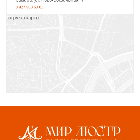
8 927 903 63 63
загрузка карты...
Салават, ул.Уфимская, 30А, пом.2
8 922 010 77 64
Бугуруслан, 1 микрорайон, д. 5
8 927 072 72 30
Ижевск, ул. Молодёжная, 107 Б
СЦ «Азбука Ремонта», отд. 326 эт. 3
8 922 560 50 52
Волжский, ул. Мира 47 В
8 927 255 38 33