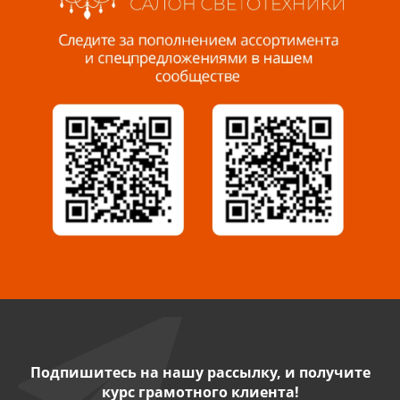
Пенза, ул. Пролетарская, 61 ТЦ "Стройбери"
8 927 288 99 58
Миасс, ул. Романенко, 95
8 922 500 30 39
Сызрань, ул. Декабристов, 1А
8 927 009 54 63
Саратов, ул. Танкистов, 37 (БЦ «Дикомп»)
8 927 135 05 64
Камышин, ул. Некрасова, 19 К
8 927 009 47 07
Подпишитесь на нашу рассылку, и получите
курс грамотного клиента!
Нефтекамск, ул. Ленина, 62