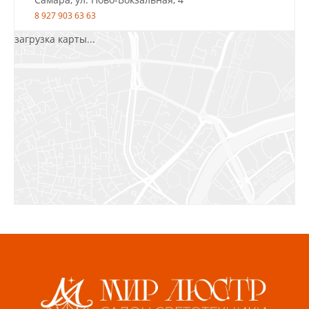
8 927 903 63 63
загрузка карты...
Салават, ул.Уфимская, 30А, пом.2
8 922 010 77 64
Бугуруслан, 1 микрорайон, д. 5
8 927 072 72 30
Ижевск, ул. Молодёжная, 107 Б
СЦ «Азбука Ремонта», отд. 326 эт. 3
8 922 560 50 52
Волжский, ул. Мира 47 В
8 927 255 38 33