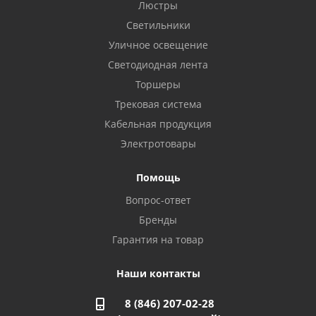
Бузулук, ул. Октябрьская, 24
Люстры
8 922 806 50 56
Светильники
Уличное освещение
Светодиодная лента
Балаково, ул. Комарова, 55
8 927 135 44 64
Торшеры
Трековая система
Кабельная продукция
Октябрьский, ул. Свердлова, 28
8 927 357 51 02
Электротовары
Помощь
Азнакаево, ул. Булгар, 2. ТЦ "Акчарлак"
Вопрос-ответ
8 927 455 71 16
Бренды
Гарантия на товар
Стерлитамак, ул. Вокзальная, 13
8 927 930 61 02
Наши контакты
8 (846) 207-02-28
Магнитогорск, ул. Труда, 14