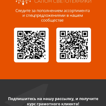
Пенза, ул. Пролетарская, 61 ТЦ "Стройбери"
8 927 288 99 58
Миасс, ул. Романенко, 95
8 922 500 30 39
Сызрань, ул. Декабристов, 1А
8 927 009 54 63
Саратов, ул. Танкистов, 37 (БЦ «Дикомп»)
8 927 135 05 64
Камышин, ул. Некрасова, 19 К
8 927 009 47 07
Подпишитесь на нашу рассылку, и получите
курс грамотного клиента!
Нефтекамск, ул. Ленина, 62