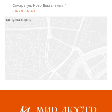
Самара, ул. Ново-Вокзальная, 4
8 927 903 63 63
загрузка карты...
Салават, ул.Уфимская, 30А, пом.2
8 922 010 77 64
Бугуруслан, 1 микрорайон, д. 5
8 927 072 72 30
Ижевск, ул. Молодёжная, 107 Б
СЦ «Азбука Ремонта», отд. 326 эт. 3
8 922 560 50 52
Волжский, ул. Мира 47 В
8 927 255 38 33