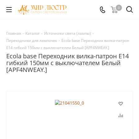
0
Главная
-
Каталог
-
Источники света (лампы)
-
Переходники для лампочек
-
Ecola base Переходник вилка-патрон
E14 гибкий 150мм c выключателем Белый [APF4NWEAY.]
Ecola base Переходник вилка-патрон E14
гибкий 150мм c выключателем Белый
[APF4NWEAY.]