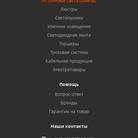
Источники света (лампы)
Бузулук, ул. Октябрьская, 24
Люстры
8 922 806 50 56
Светильники
Уличное освещение
Светодиодная лента
Балаково, ул. Комарова, 55
8 927 135 44 64
Торшеры
Трековая система
Кабельная продукция
Октябрьский, ул. Свердлова, 28
8 927 357 51 02
Электротовары
Помощь
Азнакаево, ул. Булгар, 2. ТЦ "Акчарлак"
Вопрос-ответ
8 927 455 71 16
Бренды
Гарантия на товар
Стерлитамак, ул. Вокзальная, 13
8 927 930 61 02
Наши контакты