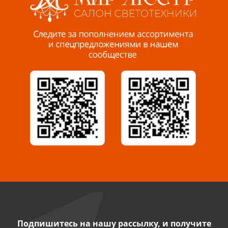
Пенза, ул. Пролетарская, 61 ТЦ "Стройбери"
8 927 288 99 58
Миасс, ул. Романенко, 95
8 922 500 30 39
Сызрань, ул. Декабристов, 1А
8 927 009 54 63
Саратов, ул. Танкистов, 37 (БЦ «Дикомп»)
8 927 135 05 64
Камышин, ул. Некрасова, 19 К
8 927 009 47 07
Подпишитесь на нашу рассылку, и получите