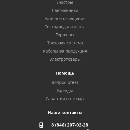
Бузулук, ул. Октябрьская, 24
Люстры
8 922 806 50 56
Светильники
Уличное освещение
Светодиодная лента
Балаково, ул. Комарова, 55
8 927 135 44 64
Торшеры
Трековая система
Кабельная продукция
Октябрьский, ул. Свердлова, 28
8 927 357 51 02
Электротовары
Помощь
Азнакаево, ул. Булгар, 2. ТЦ "Акчарлак"
Вопрос-ответ
8 927 455 71 16
Бренды
Гарантия на товар
Стерлитамак, ул. Вокзальная, 13
8 927 930 61 02
Наши контакты
8 (846) 207-02-28
Магнитогорск, ул. Труда, 14