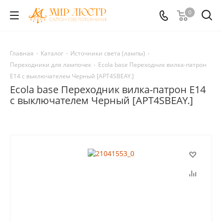
0
Главная
-
Каталог
-
Источники света (лампы)
-
Переходники для лампочек
-
Ecola base Переходник вилка-патрон
E14 с выключателем Черный [APT4SBEAY.]
Ecola base Переходник вилка-патрон E14
с выключателем Черный [APT4SBEAY.]