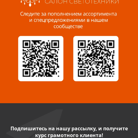
Пенза, ул. Пролетарская, 61 ТЦ "Стройбери"
8 927 288 99 58
Миасс, ул. Романенко, 95
8 922 500 30 39
Сызрань, ул. Декабристов, 1А
8 927 009 54 63
Саратов, ул. Танкистов, 37 (БЦ «Дикомп»)
8 927 135 05 64
Камышин, ул. Некрасова, 19 К
8 927 009 47 07
Подпишитесь на нашу рассылку, и получите
курс грамотного клиента!
Нефтекамск, ул. Ленина, 62