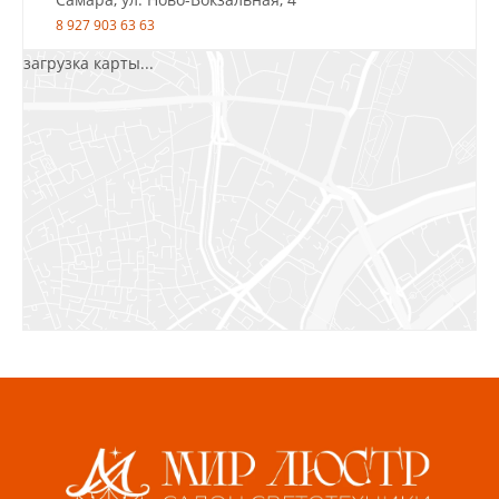
8 927 903 63 63
загрузка карты...
Салават, ул.Уфимская, 30А, пом.2
8 922 010 77 64
Бугуруслан, 1 микрорайон, д. 5
8 927 072 72 30
Ижевск, ул. Молодёжная, 107 Б
СЦ «Азбука Ремонта», отд. 326 эт. 3
8 922 560 50 52
Волжский, ул. Мира 47 В
8 927 255 38 33