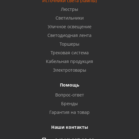
Источники света (лампы)
Бузулук, ул. Октябрьская, 24
Люстры
8 922 806 50 56
Светильники
Уличное освещение
Светодиодная лента
Балаково, ул. Комарова, 55
8 927 135 44 64
Торшеры
Трековая система
Кабельная продукция
Октябрьский, ул. Свердлова, 28
8 927 357 51 02
Электротовары
Помощь
Азнакаево, ул. Булгар, 2. ТЦ "Акчарлак"
Вопрос-ответ
8 927 455 71 16
Бренды
Гарантия на товар
Стерлитамак, ул. Вокзальная, 13
8 927 930 61 02
Наши контакты