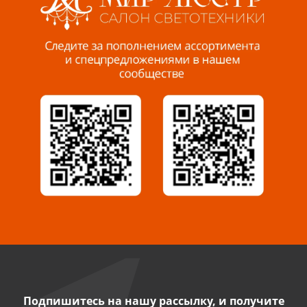
Пенза, ул. Пролетарская, 61 ТЦ "Стройбери"
8 927 288 99 58
Миасс, ул. Романенко, 95
8 922 500 30 39
Сызрань, ул. Декабристов, 1А
8 927 009 54 63
Саратов, ул. Танкистов, 37 (БЦ «Дикомп»)
8 927 135 05 64
Камышин, ул. Некрасова, 19 К
8 927 009 47 07
Подпишитесь на нашу рассылку, и получите