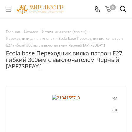
0
Главная
-
Каталог
-
Источники света (лампы)
-
Переходники для лампочек
-
Ecola base Переходник вилка-патрон
E27 гибкий 300мм c выключателем Черный [APF7SBEAY.]
Ecola base Переходник вилка-патрон E27
гибкий 300мм c выключателем Черный
[APF7SBEAY.]