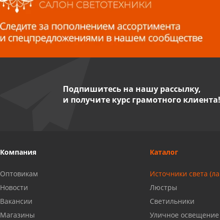
Волжский, ул. Мира 47 В
8 927 255 38 33
Пенза, ул. Пролетарская, 61 ТЦ
"Стройбери"
8 927 288 99 58
Подпишитесь на нашу рассылку,
и получите курс грамотного клиента
Миасс, ул. Романенко, 95
8 922 500 30 39
Сызрань, ул. Декабристов, 1А
Компания
Каталог
8 927 009 54 63
Оптовикам
Источники света (л
Саратов, ул. Танкистов, 37 (БЦ
Новости
Люстры
«Дикомп»)
Вакансии
Светильники
8 927 135 05 64
Магазины
Уличное освещение