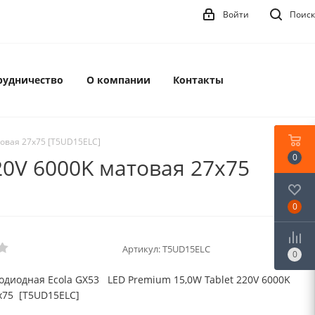
Войти
Поиск
рудничество
О компании
Контакты
товая 27x75 [T5UD15ELC]
0
20V 6000K матовая 27x75
0
Артикул:
T5UD15ELC
0
одиодная Ecola GX53 LED Premium 15,0W Tablet 220V 6000K
x75 [T5UD15ELC]