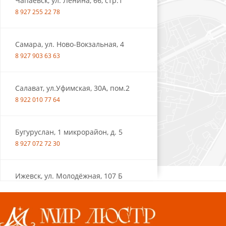
Чапаевск, ул. Ленина, 66, стр.1
8 927 255 22 78
Самара, ул. Ново-Вокзальная, 4
8 927 903 63 63
Салават, ул.Уфимская, 30А, пом.2
8 922 010 77 64
Бугуруслан, 1 микрорайон, д. 5
8 927 072 72 30
Ижевск, ул. Молодёжная, 107 Б
СЦ «Азбука Ремонта», отд. 326 эт. 3
8 922 560 50 52