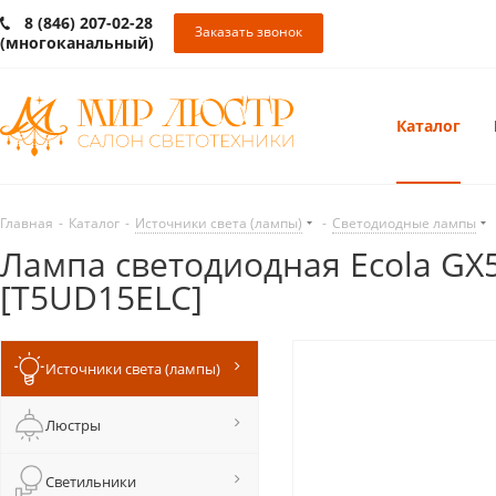
8 (846) 207-02-28
Заказать звонок
(многоканальный)
Каталог
Главная
-
Каталог
-
Источники света (лампы)
-
Светодиодные лампы
Лампа светодиодная Ecola GX5
[T5UD15ELC]
Источники света (лампы)
Люстры
Светильники