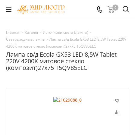
0
Главная
-
Каталог
-
Источники света (лампы)
-
Светодиодные лампы
-
Лампа св/д Ecola GX53 LED 8,5W Tablet 220V
4200K матовое стекло (композит)27x75 T5QV85ELC
Лампа св/д Ecola GX53 LED 8,5W Tablet
220V 4200K матовое стекло
(композит)27x75 T5QV85ELC