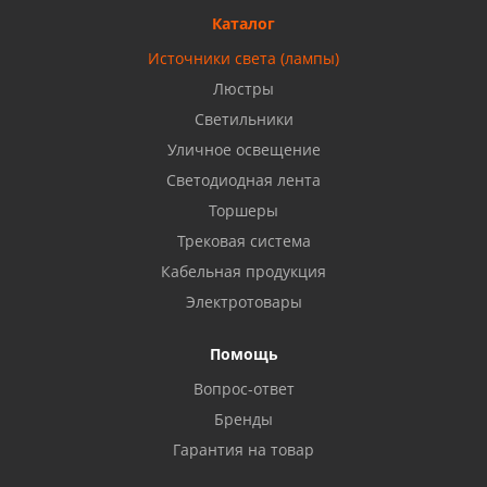
8 927 477 51 16
Каталог
Источники света (лампы)
Бузулук, ул. Октябрьская, 24
Люстры
8 922 806 50 56
Светильники
Уличное освещение
Светодиодная лента
Балаково, ул. Комарова, 55
8 927 135 44 64
Торшеры
Трековая система
Кабельная продукция
Октябрьский, ул. Свердлова, 28
8 927 357 51 02
Электротовары
Помощь
Азнакаево, ул. Булгар, 2. ТЦ "Акчарлак"
Вопрос-ответ
8 927 455 71 16
Бренды
Гарантия на товар
Стерлитамак, ул. Вокзальная, 13