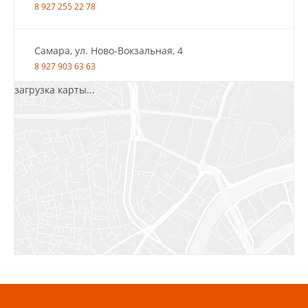
8 927 255 22 78
Самара, ул. Ново-Вокзальная, 4
8 927 903 63 63
загрузка карты...
Салават, ул.Уфимская, 30А, пом.2
8 922 010 77 64
Бугуруслан, 1 микрорайон, д. 5
8 927 072 72 30
Ижевск, ул. Молодёжная, 107 Б
СЦ «Азбука Ремонта», отд. 326 эт. 3
8 922 560 50 52
Волжский, ул. Мира 47 В