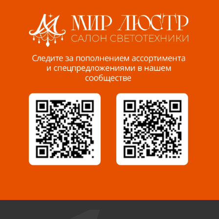
8 927 255 38 33
Пенза, ул. Пролетарская, 61 ТЦ "Стройбери"
8 927 288 99 58
Миасс, ул. Романенко, 95
8 922 500 30 39
Сызрань, ул. Декабристов, 1А
8 927 009 54 63
Саратов, ул. Танкистов, 37 (БЦ «Дикомп»)
8 927 135 05 64
Камышин, ул. Некрасова, 19 К