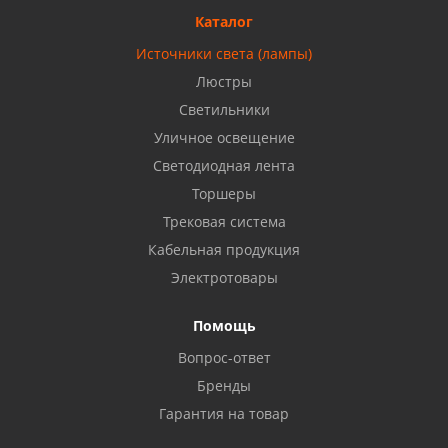
8 927 477 51 16
Каталог
Источники света (лампы)
Бузулук, ул. Октябрьская, 24
Люстры
8 922 806 50 56
Светильники
Уличное освещение
Светодиодная лента
Балаково, ул. Комарова, 55
8 927 135 44 64
Торшеры
Трековая система
Кабельная продукция
Октябрьский, ул. Свердлова, 28
8 927 357 51 02
Электротовары
Помощь
Азнакаево, ул. Булгар, 2. ТЦ "Акчарлак"
Вопрос-ответ
8 927 455 71 16
Бренды
Гарантия на товар
Стерлитамак, ул. Вокзальная, 13