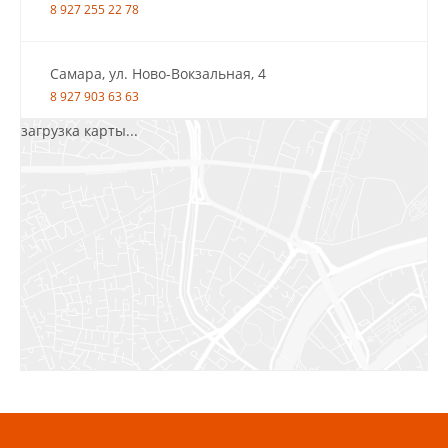
8 927 255 22 78
Самара, ул. Ново-Вокзальная, 4
8 927 903 63 63
загрузка карты...
Салават, ул.Уфимская, 30А, пом.2
8 922 010 77 64
Бугуруслан, 1 микрорайон, д. 5
8 927 072 72 30
Ижевск, ул. Молодёжная, 107 Б
СЦ «Азбука Ремонта», отд. 326 эт. 3
8 922 560 50 52
Волжский, ул. Мира 47 В