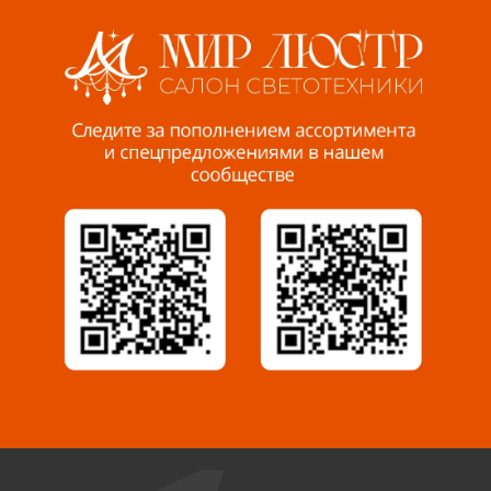
8 927 255 38 33
Пенза, ул. Пролетарская, 61 ТЦ "Стройбери"
8 927 288 99 58
Миасс, ул. Романенко, 95
8 922 500 30 39
Сызрань, ул. Декабристов, 1А
8 927 009 54 63
Саратов, ул. Танкистов, 37 (БЦ «Дикомп»)
8 927 135 05 64
Камышин, ул. Некрасова, 19 К