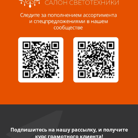
Пенза, ул. Пролетарская, 61 ТЦ "Стройбери"
8 927 288 99 58
Миасс, ул. Романенко, 95
8 922 500 30 39
Сызрань, ул. Декабристов, 1А
8 927 009 54 63
Саратов, ул. Танкистов, 37 (БЦ «Дикомп»)
8 927 135 05 64
Камышин, ул. Некрасова, 19 К
8 927 009 47 07
Подпишитесь на нашу рассылку, и получите
курс грамотного клиента!
Нефтекамск, ул. Ленина, 62