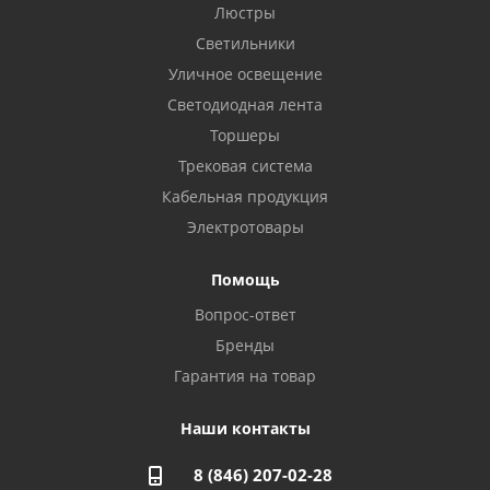
Бузулук, ул. Октябрьская, 24
Люстры
8 922 806 50 56
Светильники
Уличное освещение
Светодиодная лента
Балаково, ул. Комарова, 55
8 927 135 44 64
Торшеры
Трековая система
Кабельная продукция
Октябрьский, ул. Свердлова, 28
8 927 357 51 02
Электротовары
Помощь
Азнакаево, ул. Булгар, 2. ТЦ "Акчарлак"
Вопрос-ответ
8 927 455 71 16
Бренды
Гарантия на товар
Стерлитамак, ул. Вокзальная, 13
8 927 930 61 02
Наши контакты
8 (846) 207-02-28
Магнитогорск, ул. Труда, 14