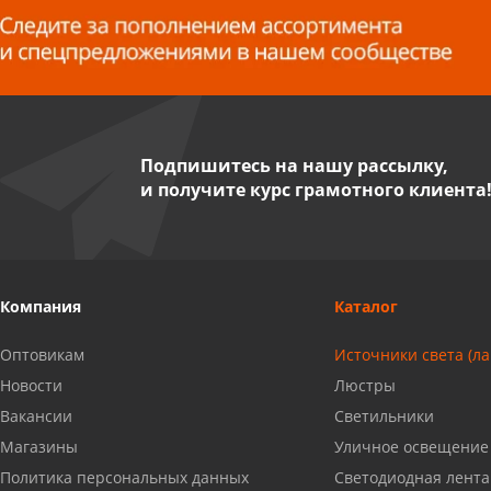
8 927 255 38 33
Пенза, ул. Пролетарская, 61 ТЦ
"Стройбери"
8 927 288 99 58
Подпишитесь на нашу рассылку,
и получите курс грамотного клиента
Миасс, ул. Романенко, 95
8 922 500 30 39
Сызрань, ул. Декабристов, 1А
Компания
Каталог
8 927 009 54 63
Оптовикам
Источники света (л
Саратов, ул. Танкистов, 37 (БЦ
Новости
Люстры
«Дикомп»)
Вакансии
Светильники
8 927 135 05 64
Магазины
Уличное освещение
Политика персональных данных
Светодиодная лента