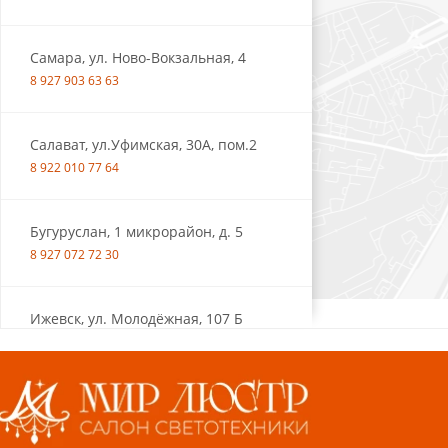
Самара, ул. Ново-Вокзальная, 4
8 927 903 63 63
Салават, ул.Уфимская, 30А, пом.2
8 922 010 77 64
Бугуруслан, 1 микрорайон, д. 5
8 927 072 72 30
Ижевск, ул. Молодёжная, 107 Б
СЦ «Азбука Ремонта», отд. 326 эт. 3
8 922 560 50 52
Волжский, ул. Мира 47 В