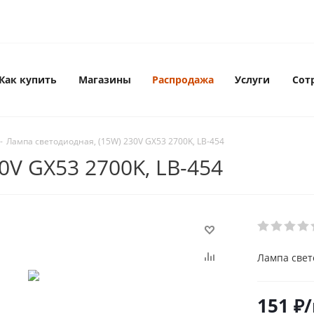
Как купить
Магазины
Распродажа
Услуги
Сот
-
Лампа cветодиодная, (15W) 230V GX53 2700K, LB-454
0V GX53 2700K, LB-454
Лампа cвето
151
₽