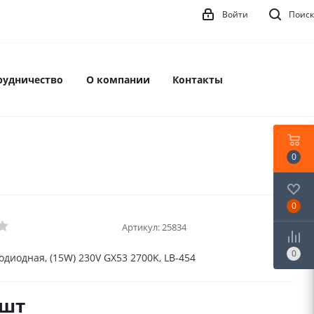
Войти
Поиск
рудничество
О компании
Контакты
0
0
Артикул:
25834
0
диодная, (15W) 230V GX53 2700K, LB-454
/шт