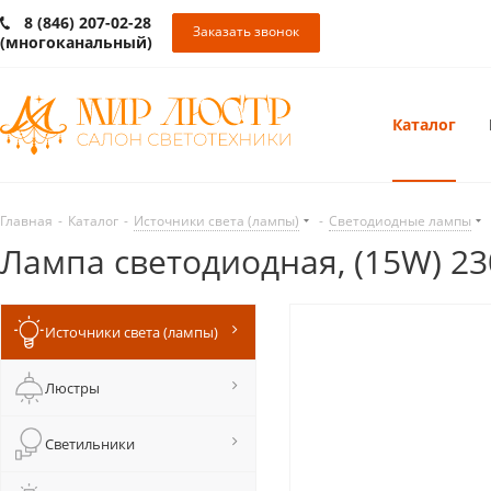
8 (846) 207-02-28
Заказать звонок
(многоканальный)
Каталог
Главная
-
Каталог
-
Источники света (лампы)
-
Светодиодные лампы
Лампа cветодиодная, (15W) 23
Источники света (лампы)
Люстры
Светильники