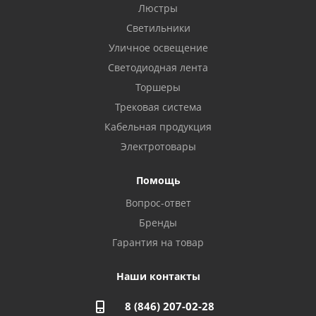
Бузулук, ул. Октябрьская, 24
Люстры
8 922 806 50 56
Светильники
Уличное освещение
Светодиодная лента
Балаково, ул. Комарова, 55
8 927 135 44 64
Торшеры
Трековая система
Кабельная продукция
Октябрьский, ул. Свердлова, 28
8 927 357 51 02
Электротовары
Помощь
Азнакаево, ул. Булгар, 2. ТЦ "Акчарлак"
Вопрос-ответ
8 927 455 71 16
Бренды
Гарантия на товар
Стерлитамак, ул. Вокзальная, 13
8 927 930 61 02
Наши контакты
8 (846) 207-02-28
Магнитогорск, ул. Труда, 14