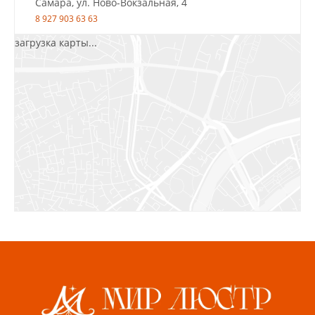
Самара, ул. Ново-Вокзальная, 4
8 927 903 63 63
загрузка карты...
Салават, ул.Уфимская, 30А, пом.2
8 922 010 77 64
Бугуруслан, 1 микрорайон, д. 5
8 927 072 72 30
Ижевск, ул. Молодёжная, 107 Б
СЦ «Азбука Ремонта», отд. 326 эт. 3
8 922 560 50 52
Волжский, ул. Мира 47 В
8 927 255 38 33