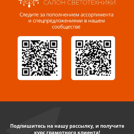
Пенза, ул. Пролетарская, 61 ТЦ "Стройбери"
8 927 288 99 58
Миасс, ул. Романенко, 95
8 922 500 30 39
Сызрань, ул. Декабристов, 1А
8 927 009 54 63
Саратов, ул. Танкистов, 37 (БЦ «Дикомп»)
8 927 135 05 64
Камышин, ул. Некрасова, 19 К
8 927 009 47 07
Подпишитесь на нашу рассылку, и получите
курс грамотного клиента!
Нефтекамск, ул. Ленина, 62