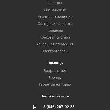
Бузулук, ул. Октябрьская, 24
Люстры
8 922 806 50 56
Светильники
Уличное освещение
Светодиодная лента
Балаково, ул. Комарова, 55
8 927 135 44 64
Торшеры
Трековая система
Кабельная продукция
Октябрьский, ул. Свердлова, 28
8 927 357 51 02
Электротовары
Помощь
Азнакаево, ул. Булгар, 2. ТЦ "Акчарлак"
Вопрос-ответ
8 927 455 71 16
Бренды
Гарантия на товар
Стерлитамак, ул. Вокзальная, 13
8 927 930 61 02
Наши контакты
8 (846) 207-02-28
Магнитогорск, ул. Труда, 14