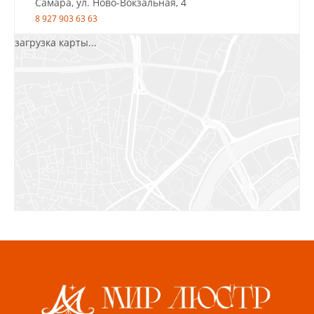
Самара, ул. Ново-Вокзальная, 4
8 927 903 63 63
загрузка карты...
Салават, ул.Уфимская, 30А, пом.2
8 922 010 77 64
Бугуруслан, 1 микрорайон, д. 5
8 927 072 72 30
Ижевск, ул. Молодёжная, 107 Б
СЦ «Азбука Ремонта», отд. 326 эт. 3
8 922 560 50 52
Волжский, ул. Мира 47 В
8 927 255 38 33