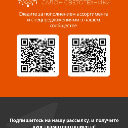
Пенза, ул. Пролетарская, 61 ТЦ "Стройбери"
8 927 288 99 58
Миасс, ул. Романенко, 95
8 922 500 30 39
Сызрань, ул. Декабристов, 1А
8 927 009 54 63
Саратов, ул. Танкистов, 37 (БЦ «Дикомп»)
8 927 135 05 64
Камышин, ул. Некрасова, 19 К
8 927 009 47 07
Подпишитесь на нашу рассылку, и получите
курс грамотного клиента!
Нефтекамск, ул. Ленина, 62