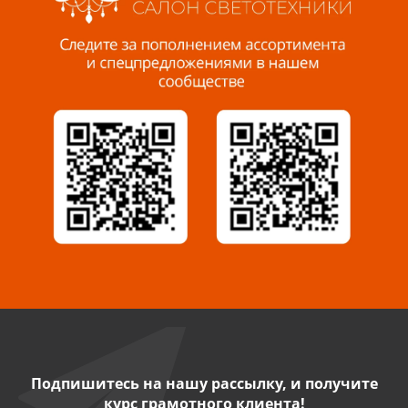
Пенза, ул. Пролетарская, 61 ТЦ "Стройбери"
8 927 288 99 58
Миасс, ул. Романенко, 95
8 922 500 30 39
Сызрань, ул. Декабристов, 1А
8 927 009 54 63
Саратов, ул. Танкистов, 37 (БЦ «Дикомп»)
8 927 135 05 64
Камышин, ул. Некрасова, 19 К
8 927 009 47 07
Подпишитесь на нашу рассылку, и получите
курс грамотного клиента!
Нефтекамск, ул. Ленина, 62