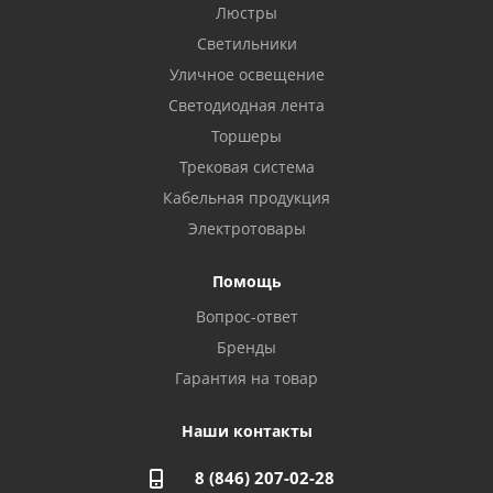
Бузулук, ул. Октябрьская, 24
Люстры
8 922 806 50 56
Светильники
Уличное освещение
Светодиодная лента
Балаково, ул. Комарова, 55
8 927 135 44 64
Торшеры
Трековая система
Кабельная продукция
Октябрьский, ул. Свердлова, 28
8 927 357 51 02
Электротовары
Помощь
Азнакаево, ул. Булгар, 2. ТЦ "Акчарлак"
Вопрос-ответ
8 927 455 71 16
Бренды
Гарантия на товар
Стерлитамак, ул. Вокзальная, 13
8 927 930 61 02
Наши контакты
8 (846) 207-02-28
Магнитогорск, ул. Труда, 14