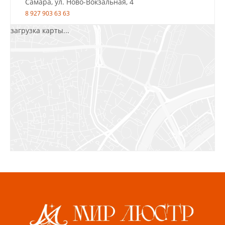
Самара, ул. Ново-Вокзальная, 4
8 927 903 63 63
загрузка карты...
Салават, ул.Уфимская, 30А, пом.2
8 922 010 77 64
Бугуруслан, 1 микрорайон, д. 5
8 927 072 72 30
Ижевск, ул. Молодёжная, 107 Б
СЦ «Азбука Ремонта», отд. 326 эт. 3
8 922 560 50 52
Волжский, ул. Мира 47 В
8 927 255 38 33