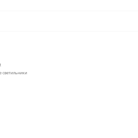
t
е светильники