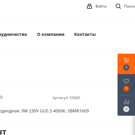
Войти
Поиск
рудничество
О компании
Контакты
0
0
Артикул:
55085
0
одиодная, 9W 230V GU5.3 4000K, SBMR1609
шт