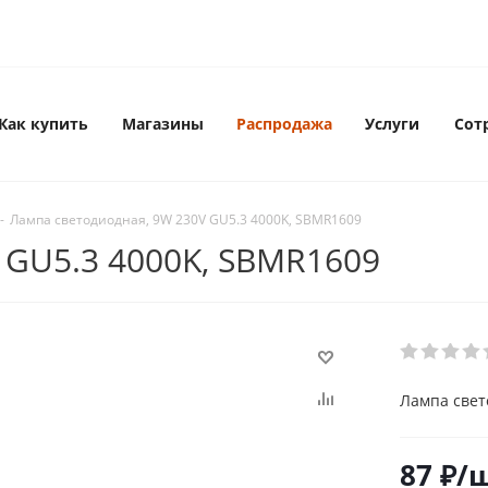
Как купить
Магазины
Распродажа
Услуги
Сот
-
Лампа светодиодная, 9W 230V GU5.3 4000K, SBMR1609
 GU5.3 4000K, SBMR1609
Лампа свет
87
₽
/