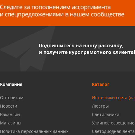
8 927 255 38 33
Пенза, ул. Пролетарская, 61 ТЦ
"Стройбери"
8 927 288 99 58
Подпишитесь на нашу рассылку,
и получите курс грамотного клиента
Миасс, ул. Романенко, 95
8 922 500 30 39
Сызрань, ул. Декабристов, 1А
Компания
Каталог
8 927 009 54 63
Оптовикам
Источники света (л
Саратов, ул. Танкистов, 37 (БЦ
Новости
Люстры
«Дикомп»)
Вакансии
Светильники
8 927 135 05 64
Магазины
Уличное освещение
Политика персональных данных
Светодиодная лента