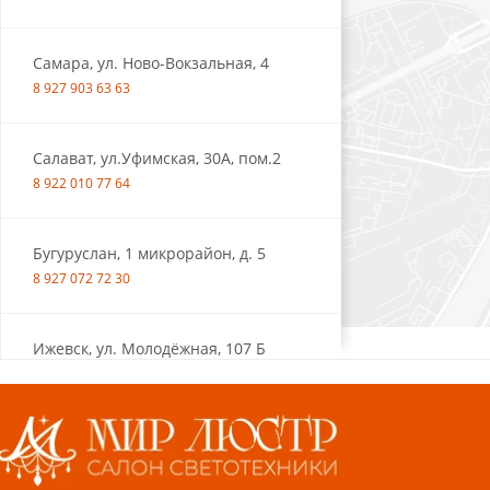
Самара, ул. Ново-Вокзальная, 4
8 927 903 63 63
Салават, ул.Уфимская, 30А, пом.2
8 922 010 77 64
Бугуруслан, 1 микрорайон, д. 5
8 927 072 72 30
Ижевск, ул. Молодёжная, 107 Б
СЦ «Азбука Ремонта», отд. 326 эт. 3
8 922 560 50 52
Волжский, ул. Мира 47 В