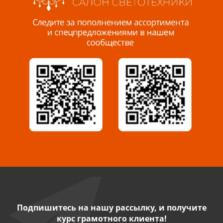
Пенза, ул. Пролетарская, 61 ТЦ "Стройбери"
8 927 288 99 58
Миасс, ул. Романенко, 95
8 922 500 30 39
Сызрань, ул. Декабристов, 1А
8 927 009 54 63
Саратов, ул. Танкистов, 37 (БЦ «Дикомп»)
8 927 135 05 64
Камышин, ул. Некрасова, 19 К
8 927 009 47 07
Подпишитесь на нашу рассылку, и получите
курс грамотного клиента!
Нефтекамск, ул. Ленина, 62