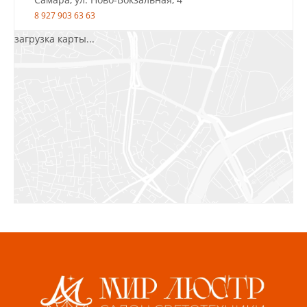
8 927 903 63 63
загрузка карты...
Салават, ул.Уфимская, 30А, пом.2
8 922 010 77 64
Бугуруслан, 1 микрорайон, д. 5
8 927 072 72 30
Ижевск, ул. Молодёжная, 107 Б
СЦ «Азбука Ремонта», отд. 326 эт. 3
8 922 560 50 52
Волжский, ул. Мира 47 В
8 927 255 38 33