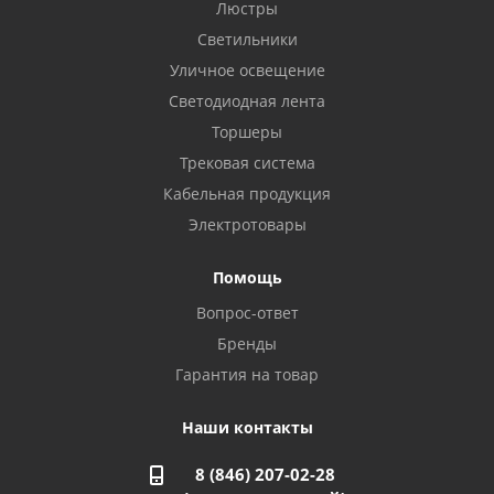
Бузулук, ул. Октябрьская, 24
Люстры
8 922 806 50 56
Светильники
Уличное освещение
Светодиодная лента
Балаково, ул. Комарова, 55
8 927 135 44 64
Торшеры
Трековая система
Кабельная продукция
Октябрьский, ул. Свердлова, 28
8 927 357 51 02
Электротовары
Помощь
Азнакаево, ул. Булгар, 2. ТЦ "Акчарлак"
Вопрос-ответ
8 927 455 71 16
Бренды
Гарантия на товар
Стерлитамак, ул. Вокзальная, 13
8 927 930 61 02
Наши контакты
8 (846) 207-02-28
Магнитогорск, ул. Труда, 14