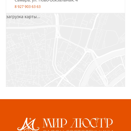
8 927 903 63 63
загрузка карты...
Салават, ул.Уфимская, 30А, пом.2
8 922 010 77 64
Бугуруслан, 1 микрорайон, д. 5
8 927 072 72 30
Ижевск, ул. Молодёжная, 107 Б
СЦ «Азбука Ремонта», отд. 326 эт. 3
8 922 560 50 52
Волжский, ул. Мира 47 В
8 927 255 38 33