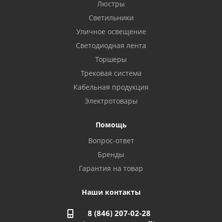
Бузулук, ул. Октябрьская, 24
Люстры
8 922 806 50 56
Светильники
Уличное освещение
Светодиодная лента
Балаково, ул. Комарова, 55
8 927 135 44 64
Торшеры
Трековая система
Кабельная продукция
Октябрьский, ул. Свердлова, 28
8 927 357 51 02
Электротовары
Помощь
Азнакаево, ул. Булгар, 2. ТЦ "Акчарлак"
Вопрос-ответ
8 927 455 71 16
Бренды
Гарантия на товар
Стерлитамак, ул. Вокзальная, 13
8 927 930 61 02
Наши контакты
8 (846) 207-02-28
Магнитогорск, ул. Труда, 14