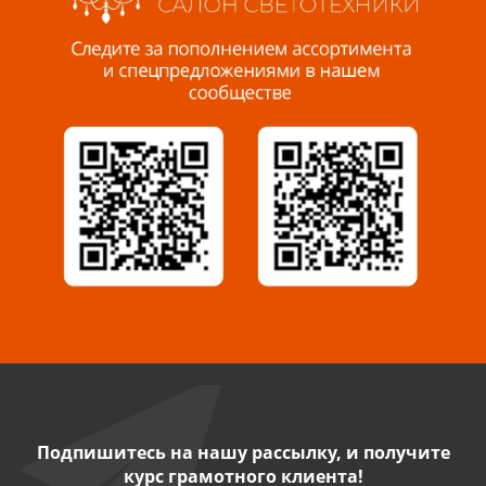
Пенза, ул. Пролетарская, 61 ТЦ "Стройбери"
8 927 288 99 58
Миасс, ул. Романенко, 95
8 922 500 30 39
Сызрань, ул. Декабристов, 1А
8 927 009 54 63
Саратов, ул. Танкистов, 37 (БЦ «Дикомп»)
8 927 135 05 64
Камышин, ул. Некрасова, 19 К
8 927 009 47 07
Подпишитесь на нашу рассылку, и получите
курс грамотного клиента!
Нефтекамск, ул. Ленина, 62