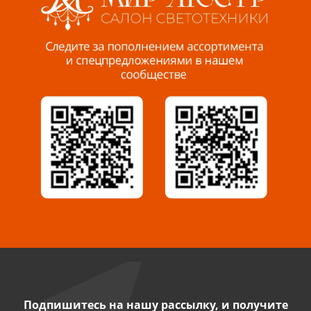
Пенза, ул. Пролетарская, 61 ТЦ "Стройбери"
8 927 288 99 58
Миасс, ул. Романенко, 95
8 922 500 30 39
Сызрань, ул. Декабристов, 1А
8 927 009 54 63
Саратов, ул. Танкистов, 37 (БЦ «Дикомп»)
8 927 135 05 64
Камышин, ул. Некрасова, 19 К
8 927 009 47 07
Подпишитесь на нашу рассылку, и получите