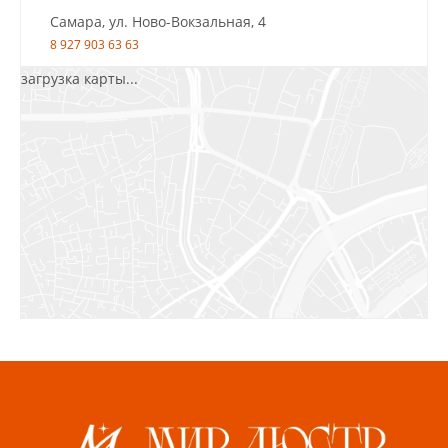
Самара, ул. Ново-Вокзальная, 4
8 927 903 63 63
загрузка карты...
Салават, ул.Уфимская, 30А, пом.2
8 922 010 77 64
Бугуруслан, 1 микрорайон, д. 5
8 927 072 72 30
Ижевск, ул. Молодёжная, 107 Б
СЦ «Азбука Ремонта», отд. 326 эт. 3
8 922 560 50 52
Волжский, ул. Мира 47 В
8 927 255 38 33