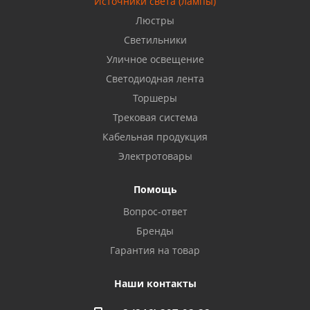
Источники света (лампы)
Бузулук, ул. Октябрьская, 24
Люстры
8 922 806 50 56
Светильники
Уличное освещение
Светодиодная лента
Балаково, ул. Комарова, 55
8 927 135 44 64
Торшеры
Трековая система
Кабельная продукция
Октябрьский, ул. Свердлова, 28
8 927 357 51 02
Электротовары
Помощь
Азнакаево, ул. Булгар, 2. ТЦ "Акчарлак"
Вопрос-ответ
8 927 455 71 16
Бренды
Гарантия на товар
Стерлитамак, ул. Вокзальная, 13
8 927 930 61 02
Наши контакты