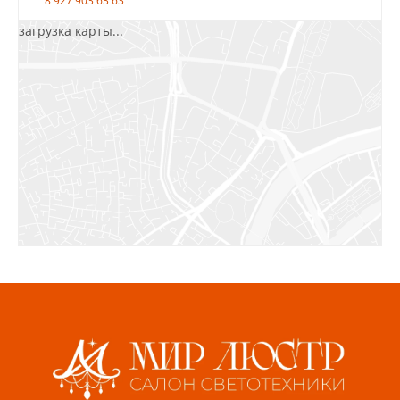
8 927 903 63 63
загрузка карты...
Салават, ул.Уфимская, 30А, пом.2
8 922 010 77 64
Бугуруслан, 1 микрорайон, д. 5
8 927 072 72 30
Ижевск, ул. Молодёжная, 107 Б
СЦ «Азбука Ремонта», отд. 326 эт. 3
8 922 560 50 52
Волжский, ул. Мира 47 В
8 927 255 38 33
Пенза, ул. Пролетарская, 61 ТЦ "Стройбери"