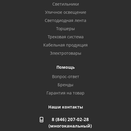
8 922 806 50 56
Светильники
Уличное освещение
Светодиодная лента
Балаково, ул. Комарова, 55
8 927 135 44 64
Торшеры
Трековая система
Кабельная продукция
Октябрьский, ул. Свердлова, 28
8 927 357 51 02
Электротовары
Помощь
Азнакаево, ул. Булгар, 2. ТЦ "Акчарлак"
Вопрос-ответ
8 927 455 71 16
Бренды
Гарантия на товар
Стерлитамак, ул. Вокзальная, 13
8 927 930 61 02
Наши контакты
8 (846) 207-02-28
Магнитогорск, ул. Труда, 14
(многоканальный)
8 922 011 07 73