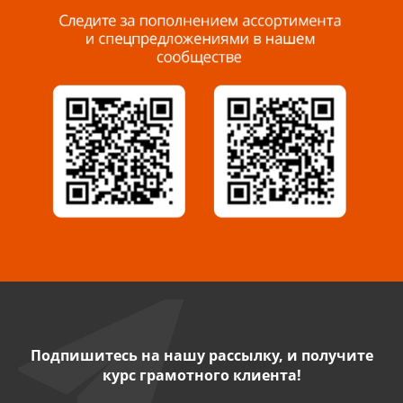
8 927 288 99 58
Миасс, ул. Романенко, 95
8 922 500 30 39
Сызрань, ул. Декабристов, 1А
8 927 009 54 63
Саратов, ул. Танкистов, 37 (БЦ «Дикомп»)
8 927 135 05 64
Камышин, ул. Некрасова, 19 К
8 927 009 47 07
Подпишитесь на нашу рассылку, и получите
курс грамотного клиента!
Нефтекамск, ул. Ленина, 62
8 927 960 61 02