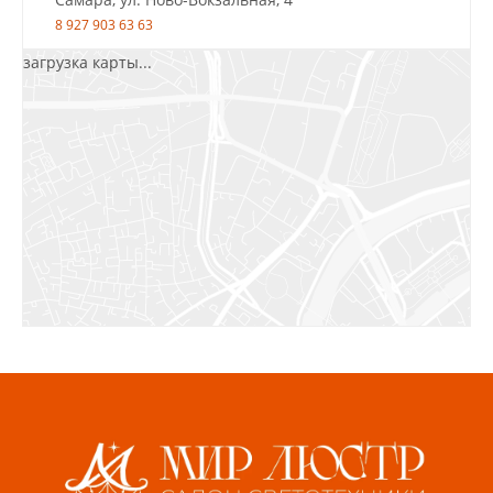
8 927 903 63 63
загрузка карты...
Салават, ул.Уфимская, 30А, пом.2
8 922 010 77 64
Бугуруслан, 1 микрорайон, д. 5
8 927 072 72 30
Ижевск, ул. Молодёжная, 107 Б
СЦ «Азбука Ремонта», отд. 326 эт. 3
8 922 560 50 52
Волжский, ул. Мира 47 В
8 927 255 38 33