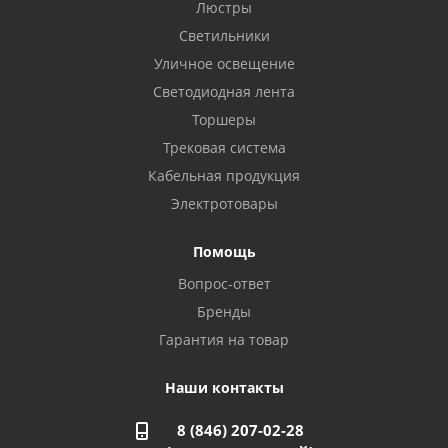
Бузулук, ул. Октябрьская, 24
Люстры
8 922 806 50 56
Светильники
Уличное освещение
Светодиодная лента
Балаково, ул. Комарова, 55
8 927 135 44 64
Торшеры
Трековая система
Кабельная продукция
Октябрьский, ул. Свердлова, 28
8 927 357 51 02
Электротовары
Помощь
Азнакаево, ул. Булгар, 2. ТЦ "Акчарлак"
Вопрос-ответ
8 927 455 71 16
Бренды
Гарантия на товар
Стерлитамак, ул. Вокзальная, 13
8 927 930 61 02
Наши контакты
8 (846) 207-02-28
Магнитогорск, ул. Труда, 14