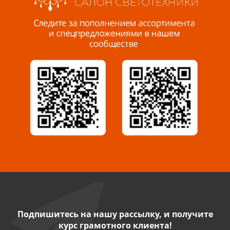
Пенза, ул. Пролетарская, 61 ТЦ "Стройбери"
8 927 288 99 58
Миасс, ул. Романенко, 95
8 922 500 30 39
Сызрань, ул. Декабристов, 1А
8 927 009 54 63
Саратов, ул. Танкистов, 37 (БЦ «Дикомп»)
8 927 135 05 64
Камышин, ул. Некрасова, 19 К
8 927 009 47 07
Подпишитесь на нашу рассылку, и получите
курс грамотного клиента!
Нефтекамск, ул. Ленина, 62