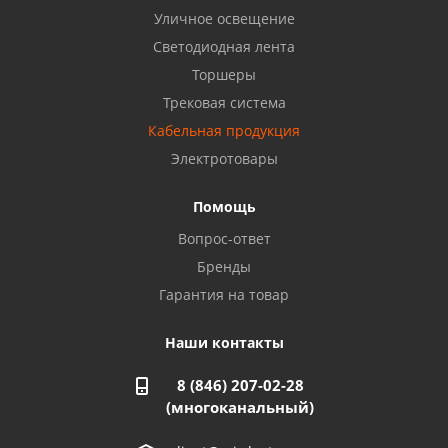
Уличное освещение
Светодиодная лента
Балаково, ул. Комарова, 55
8 927 135 44 64
Торшеры
Трековая система
Кабельная продукция
Октябрьский, ул. Свердлова, 28
8 927 357 51 02
Электротовары
Помощь
Азнакаево, ул. Булгар, 2. ТЦ "Акчарлак"
Вопрос-ответ
8 927 455 71 16
Бренды
Гарантия на товар
Стерлитамак, ул. Вокзальная, 13
8 927 930 61 02
Наши контакты
8 (846) 207-02-28
Магнитогорск, ул. Труда, 14
(многоканальный)
8 922 011 07 73