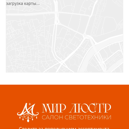
загрузка карты...
Салават, ул.Уфимская, 30А, пом.2
8 922 010 77 64
Бугуруслан, 1 микрорайон, д. 5
8 927 072 72 30
Ижевск, ул. Молодёжная, 107 Б
СЦ «Азбука Ремонта», отд. 326 эт. 3
8 922 560 50 52
Волжский, ул. Мира 47 В
8 927 255 38 33
Пенза, ул. Пролетарская, 61 ТЦ "Стройбери"
8 927 288 99 58