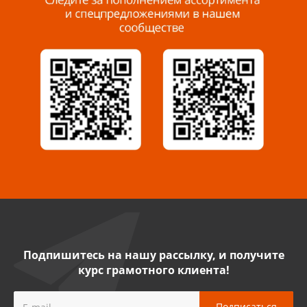
Миасс, ул. Романенко, 95
8 922 500 30 39
Сызрань, ул. Декабристов, 1А
8 927 009 54 63
Саратов, ул. Танкистов, 37 (БЦ «Дикомп»)
8 927 135 05 64
Камышин, ул. Некрасова, 19 К
8 927 009 47 07
Подпишитесь на нашу рассылку, и получите
курс грамотного клиента!
Нефтекамск, ул. Ленина, 62
8 927 960 61 02