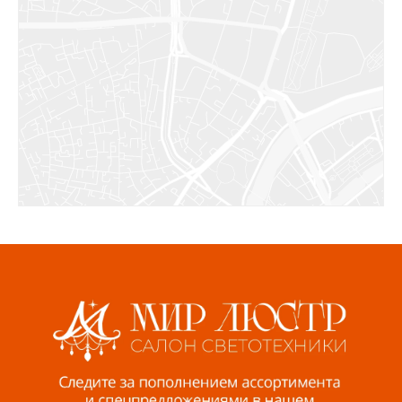
Салават, ул.Уфимская, 30А, пом.2
8 922 010 77 64
Бугуруслан, 1 микрорайон, д. 5
8 927 072 72 30
Ижевск, ул. Молодёжная, 107 Б
СЦ «Азбука Ремонта», отд. 326 эт. 3
8 922 560 50 52
Волжский, ул. Мира 47 В
8 927 255 38 33
Пенза, ул. Пролетарская, 61 ТЦ "Стройбери"
8 927 288 99 58