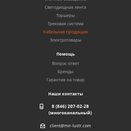
Светодиодная лента
Балаково, ул. Комарова, 55
8 927 135 44 64
Торшеры
Трековая система
Кабельная продукция
Октябрьский, ул. Свердлова, 28
8 927 357 51 02
Электротовары
Помощь
Азнакаево, ул. Булгар, 2. ТЦ "Акчарлак"
Вопрос-ответ
8 927 455 71 16
Бренды
Гарантия на товар
Стерлитамак, ул. Вокзальная, 13
8 927 930 61 02
Наши контакты
8 (846) 207-02-28
Магнитогорск, ул. Труда, 14
(многоканальный)
8 922 011 07 73
client@mir-lustr.com