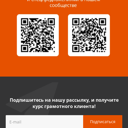
Миасс, ул. Романенко, 95
8 922 500 30 39
Сызрань, ул. Декабристов, 1А
8 927 009 54 63
Саратов, ул. Танкистов, 37 (БЦ «Дикомп»)
8 927 135 05 64
Камышин, ул. Некрасова, 19 К
8 927 009 47 07
Подпишитесь на нашу рассылку, и получите
курс грамотного клиента!
Нефтекамск, ул. Ленина, 62
8 927 960 61 02