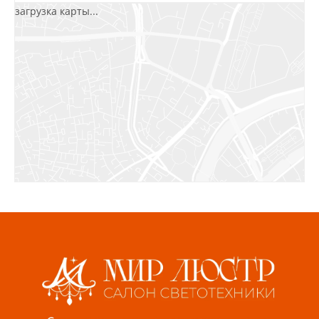
загрузка карты...
Салават, ул.Уфимская, 30А, пом.2
8 922 010 77 64
Бугуруслан, 1 микрорайон, д. 5
8 927 072 72 30
Ижевск, ул. Молодёжная, 107 Б
СЦ «Азбука Ремонта», отд. 326 эт. 3
8 922 560 50 52
Волжский, ул. Мира 47 В
8 927 255 38 33
Пенза, ул. Пролетарская, 61 ТЦ "Стройбери"
8 927 288 99 58