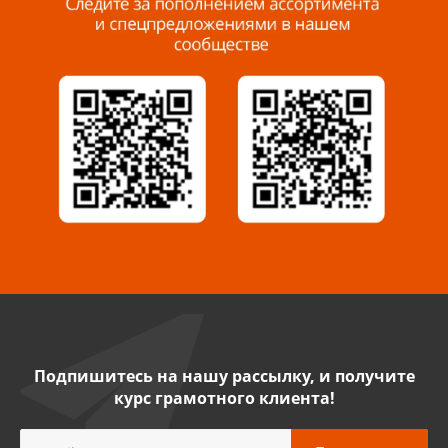
Миасс, ул. Романенко, 95
8 922 500 30 39
Сызрань, ул. Декабристов, 1А
8 927 009 54 63
Саратов, ул. Танкистов, 37 (БЦ «Дикомп»)
8 927 135 05 64
Камышин, ул. Некрасова, 19 К
8 927 009 47 07
Подпишитесь на нашу рассылку, и получите
курс грамотного клиента!
Нефтекамск, ул. Ленина, 62
8 927 960 61 02