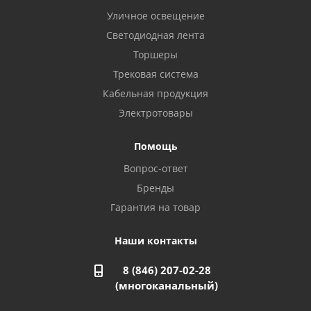
Уличное освещение
Светодиодная лента
Балаково, ул. Комарова, 55
8 927 135 44 64
Торшеры
Трековая система
Кабельная продукция
Октябрьский, ул. Свердлова, 28
8 927 357 51 02
Электротовары
Помощь
Азнакаево, ул. Булгар, 2. ТЦ "Акчарлак"
Вопрос-ответ
8 927 455 71 16
Бренды
Гарантия на товар
Стерлитамак, ул. Вокзальная, 13
8 927 930 61 02
Наши контакты
8 (846) 207-02-28
Магнитогорск, ул. Труда, 14
(многоканальный)
8 922 011 07 73