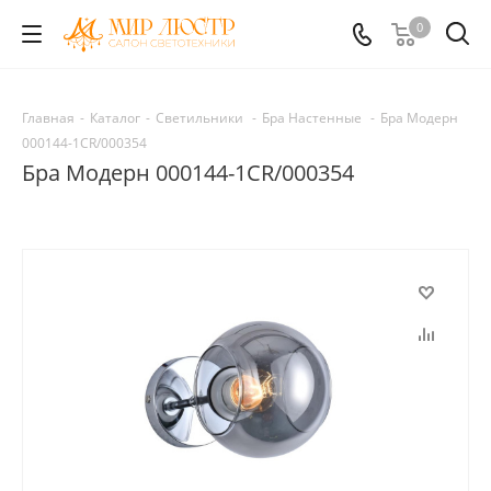
0
Главная
-
Каталог
-
Светильники
-
Бра Настенные
-
Бра Модерн
000144-1CR/000354
Бра Модерн 000144-1CR/000354