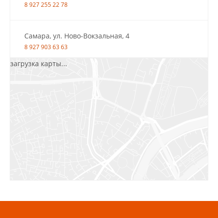
8 927 255 22 78
Самара, ул. Ново-Вокзальная, 4
8 927 903 63 63
загрузка карты...
Салават, ул.Уфимская, 30А, пом.2
8 922 010 77 64
Бугуруслан, 1 микрорайон, д. 5
8 927 072 72 30
Ижевск, ул. Молодёжная, 107 Б
СЦ «Азбука Ремонта», отд. 326 эт. 3
8 922 560 50 52
Волжский, ул. Мира 47 В