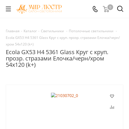
0
Главная
-
Каталог
-
Светильники
-
Потолочные светильники
-
Ecola GX53 H4 5361 Glass Круг с круп. прозр. стразами Елочка/черн/
хром 54x120 (k+)
Ecola GX53 H4 5361 Glass Круг с круп.
прозр. стразами Елочка/черн/хром
54x120 (k+)