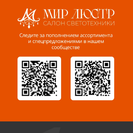
8 927 255 38 33
Пенза, ул. Пролетарская, 61 ТЦ "Стройбери"
8 927 288 99 58
Миасс, ул. Романенко, 95
8 922 500 30 39
Сызрань, ул. Декабристов, 1А
8 927 009 54 63
Саратов, ул. Танкистов, 37 (БЦ «Дикомп»)
8 927 135 05 64
Камышин, ул. Некрасова, 19 К