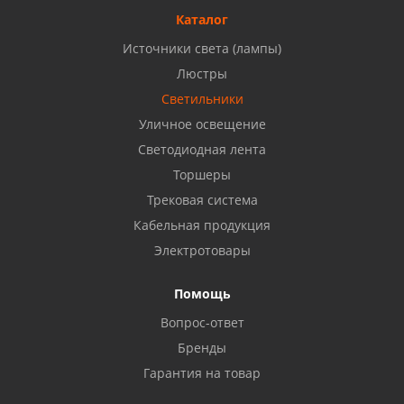
8 927 477 51 16
Каталог
Источники света (лампы)
Бузулук, ул. Октябрьская, 24
Люстры
8 922 806 50 56
Светильники
Уличное освещение
Светодиодная лента
Балаково, ул. Комарова, 55
8 927 135 44 64
Торшеры
Трековая система
Кабельная продукция
Октябрьский, ул. Свердлова, 28
8 927 357 51 02
Электротовары
Помощь
Азнакаево, ул. Булгар, 2. ТЦ "Акчарлак"
Вопрос-ответ
8 927 455 71 16
Бренды
Гарантия на товар
Стерлитамак, ул. Вокзальная, 13