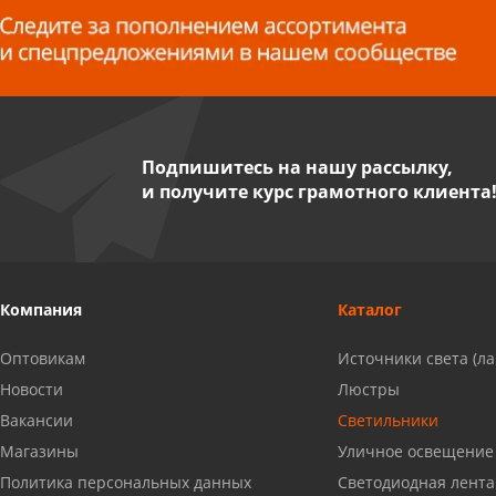
8 927 255 38 33
Пенза, ул. Пролетарская, 61 ТЦ
"Стройбери"
8 927 288 99 58
Подпишитесь на нашу рассылку,
и получите курс грамотного клиента
Миасс, ул. Романенко, 95
8 922 500 30 39
Сызрань, ул. Декабристов, 1А
Компания
Каталог
8 927 009 54 63
Оптовикам
Источники света (л
Саратов, ул. Танкистов, 37 (БЦ
Новости
Люстры
«Дикомп»)
Вакансии
Светильники
8 927 135 05 64
Магазины
Уличное освещение
Политика персональных данных
Светодиодная лента