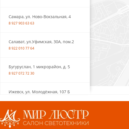
Самара, ул. Ново-Вокзальная, 4
8 927 903 63 63
Салават, ул.Уфимская, 30А, пом.2
8 922 010 77 64
Бугуруслан, 1 микрорайон, д. 5
8 927 072 72 30
Ижевск, ул. Молодёжная, 107 Б
СЦ «Азбука Ремонта», отд. 326 эт. 3
8 922 560 50 52
Волжский, ул. Мира 47 В