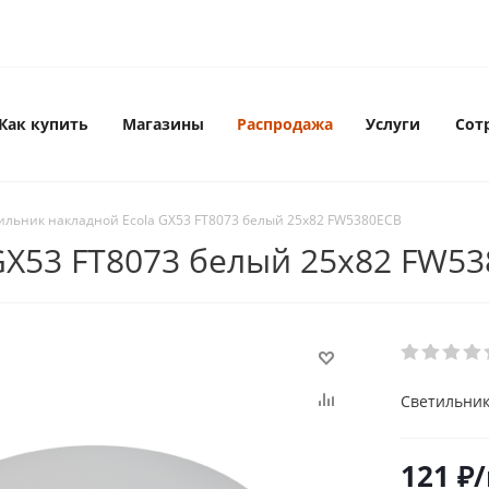
Как купить
Магазины
Распродажа
Услуги
Сот
ильник накладной Ecola GX53 FT8073 белый 25х82 FW5380ECB
GX53 FT8073 белый 25х82 FW5
Светильник
121
₽