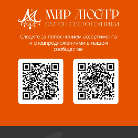
8 927 255 38 33
Пенза, ул. Пролетарская, 61 ТЦ "Стройбери"
8 927 288 99 58
Миасс, ул. Романенко, 95
8 922 500 30 39
Сызрань, ул. Декабристов, 1А
8 927 009 54 63
Саратов, ул. Танкистов, 37 (БЦ «Дикомп»)
8 927 135 05 64
Камышин, ул. Некрасова, 19 К