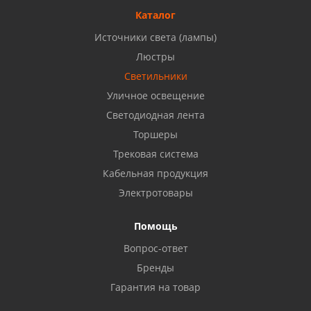
8 927 477 51 16
Каталог
Источники света (лампы)
Бузулук, ул. Октябрьская, 24
Люстры
8 922 806 50 56
Светильники
Уличное освещение
Светодиодная лента
Балаково, ул. Комарова, 55
8 927 135 44 64
Торшеры
Трековая система
Кабельная продукция
Октябрьский, ул. Свердлова, 28
8 927 357 51 02
Электротовары
Помощь
Азнакаево, ул. Булгар, 2. ТЦ "Акчарлак"
Вопрос-ответ
8 927 455 71 16
Бренды
Гарантия на товар
Стерлитамак, ул. Вокзальная, 13