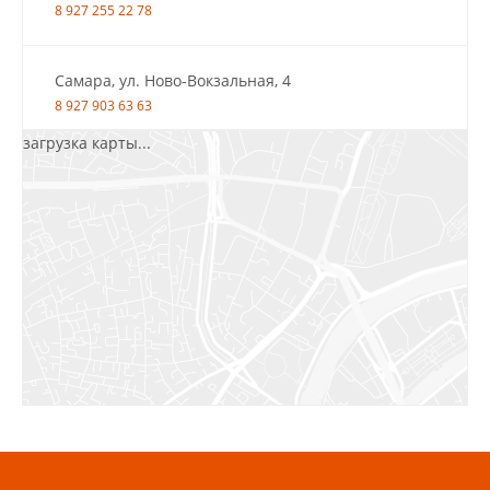
8 927 255 22 78
Самара, ул. Ново-Вокзальная, 4
8 927 903 63 63
загрузка карты...
Салават, ул.Уфимская, 30А, пом.2
8 922 010 77 64
Бугуруслан, 1 микрорайон, д. 5
8 927 072 72 30
Ижевск, ул. Молодёжная, 107 Б
СЦ «Азбука Ремонта», отд. 326 эт. 3
8 922 560 50 52
Волжский, ул. Мира 47 В